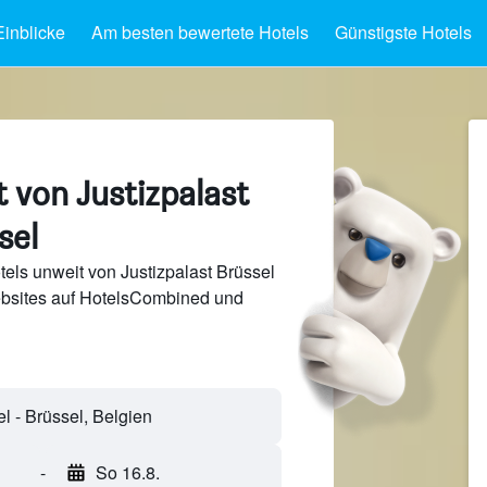
Einblicke
Am besten bewertete Hotels
Günstigste Hotels
 von Justizpalast
sel
els unweit von Justizpalast Brüssel
bsites auf HotelsCombined und
-
So 16.8.