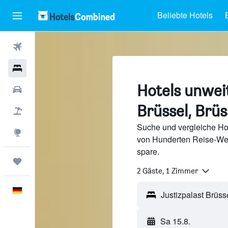
Beliebte Hotels
Flüge
Hotels
Hotels unweit
Mietwagen
Brüssel, Brüs
Pauschalreisen
Suche und vergleiche Hot
Explore
von Hunderten Reise-We
spare.
Trips
2 Gäste, 1 Zimmer
Deutsch
Sa 15.8.