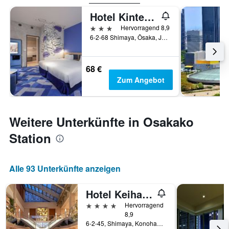
Hotel Kintetsu Universal City
3 Sterne
Hervorragend 8,9
6-2-68 Shimaya, Ōsaka, Japan
68 €
Zum Angebot
Weitere Unterkünfte in Osakako
Station
Alle 93 Unterkünfte anzeigen
Hotel Keihan Universal Tower
4 Sterne
Hervorragend
8,9
6-2-45, Shimaya, Konohana-ku, Ōsaka, Japan