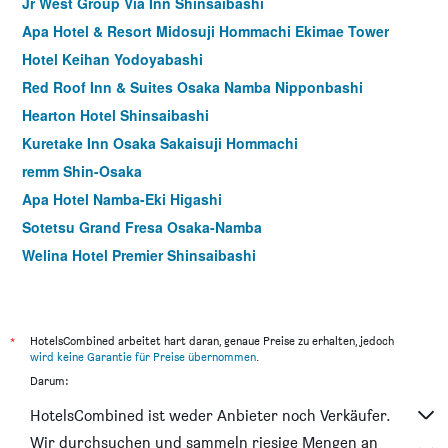
Jr West Group Via Inn Shinsaibashi
Apa Hotel & Resort Midosuji Hommachi Ekimae Tower
Hotel Keihan Yodoyabashi
Red Roof Inn & Suites Osaka Namba Nipponbashi
Hearton Hotel Shinsaibashi
Kuretake Inn Osaka Sakaisuji Hommachi
remm Shin-Osaka
Apa Hotel Namba-Eki Higashi
Sotetsu Grand Fresa Osaka-Namba
Welina Hotel Premier Shinsaibashi
Sugata Hotel Osaka Shinsaibashi, Series by Marriott
Namba Oriental Hotel
Rihga Place Higobashi
*
HotelsCombined arbeitet hart daran, genaue Preise zu erhalten, jedoch
wird keine Garantie für Preise übernommen
.
Super Hotel Osaka Natural Hot Springs
Darum:
Four Points Flex by Sheraton Osaka Shinsaibashi
HotelsCombined ist weder Anbieter noch Verkäufer.
Hearton Hotel Shinsaibashi Nagahoridori
Wir durchsuchen und sammeln riesige Mengen an