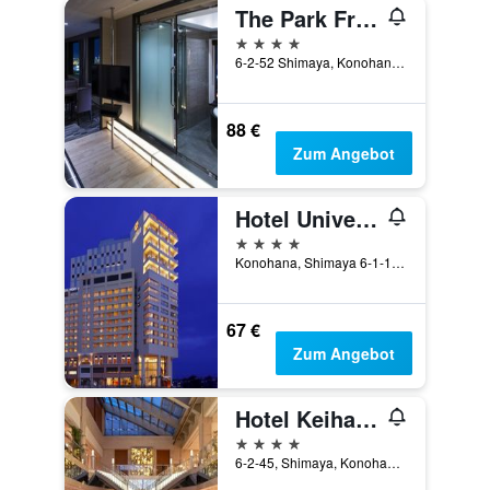
The Park Front Hotel at Universal Studios Japan
4 Sterne
6-2-52 Shimaya, Konohanaku, Ōsaka, Japan
88 €
Zum Angebot
Hotel Universal Port Vita
4 Sterne
Konohana, Shimaya 6-1-16, Ōsaka, Japan
67 €
Zum Angebot
Hotel Keihan Universal Tower
4 Sterne
6-2-45, Shimaya, Konohana-ku, Ōsaka, Japan