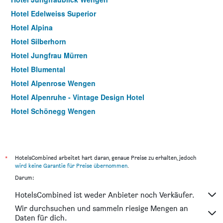
Hotel Edelweiss Superior
Hotel Alpina
Hotel Silberhorn
Hotel Jungfrau Mürren
Hotel Blumental
Hotel Alpenrose Wengen
Hotel Alpenruhe - Vintage Design Hotel
Hotel Schönegg Wengen
Hotel Alpenruh
Esthers Guesthouse
Bernerhof & Residence Hotels
*
HotelsCombined arbeitet hart daran, genaue Preise zu erhalten, jedoch
Hotel Residence Brunner
wird keine Garantie für Preise übernommen
.
Darum:
HotelsCombined ist weder Anbieter noch Verkäufer.
Wir durchsuchen und sammeln riesige Mengen an
Daten für dich.