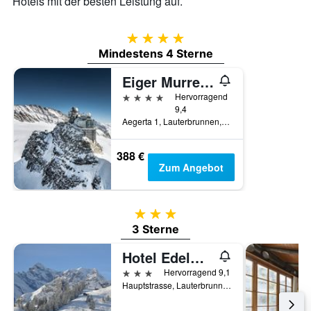
Hotels mit der besten Leistung auf.
4 Sterne
Mindestens 4 Sterne
Eiger Murren Swiss Quality Hotel
4 Sterne
Hervorragend
9,4
Aegerta 1, Lauterbrunnen, Bern, Schweiz
388 €
Zum Angebot
3 Sterne
3 Sterne
Hotel Edelweiss Superior
3 Sterne
Hervorragend 9,1
Hauptstrasse, Lauterbrunnen, Bern, Schweiz