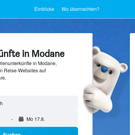
Einblicke
Wo übernachten?
ünfte in Modane
rienunterkünfte in Modane,
en Reise-Websites auf
re.
-
Mo 17.8.
Suchen