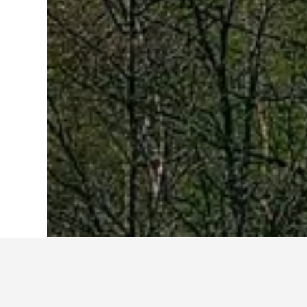
Start
Frankreich
552.334
Savoie
12.4
Reiseinformatio