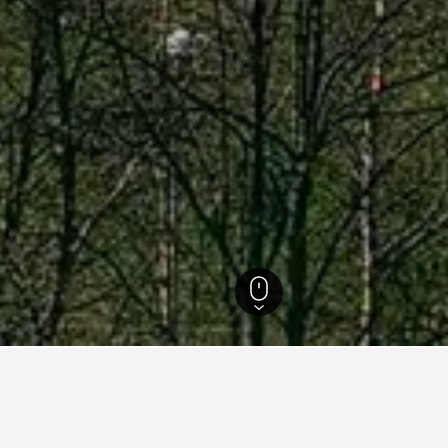
54
Modane
436
Modane
408
nen zu Ferienunterkünften i