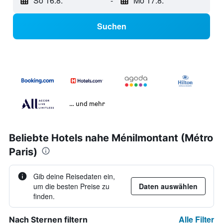
So 16.8.
-
Mo 17.8.
Suchen
… und mehr
Beliebte Hotels nahe Ménilmontant (Métro
Paris)
Gib deine Reisedaten ein,
um die besten Preise zu
Daten auswählen
finden.
Alle Filter
Nach Sternen filtern