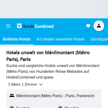
Beliebte Hotels
Am besten bewertete Hotels
Günstigst
Hotels unweit von Ménilmontant (Métro
Paris), Paris
Suche und vergleiche Hotels unweit von Ménilmontant
(Métro Paris) von Hunderten Reise-Websites auf
HotelsCombined und spare.
2 Gäste, 1 Zimmer
Ménilmontant (Métro Paris) - Paris, Frankreich