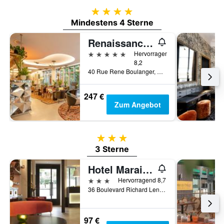
4 Sterne
Mindestens 4 Sterne
Renaissance Paris Republique Hotel
5 Sterne
Hervorragend
8,2
40 Rue Rene Boulanger, Paris, Frankreich
247 €
Zum Angebot
3 Sterne
3 Sterne
Hotel Marais Bastille
3 Sterne
Hervorragend 8,7
36 Boulevard Richard Lenoir, Paris, Frankreich
97 €