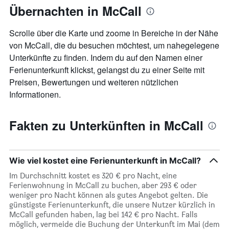
jeweiligen
Übernachten in McCall
Wochentag.
Das
Scrolle über die Karte und zoome in Bereiche in der Nähe
Diagramm
hat
von McCall, die du besuchen möchtest, um nahegelegene
1
Unterkünfte zu finden. Indem du auf den Namen einer
X-
Ferienunterkunft klickst, gelangst du zu einer Seite mit
Achse,
Preisen, Bewertungen und weiteren nützlichen
die
die
Informationen.
Wochentage
anzeigt.
Fakten zu Unterkünften in McCall
Das
Diagramm
hat
1
Wie viel kostet eine Ferienunterkunft in McCall?
Y-
Achse,
Im Durchschnitt kostet es 320 € pro Nacht, eine
die
Ferienwohnung in McCall zu buchen, aber 293 € oder
den
weniger pro Nacht können als gutes Angebot gelten. Die
durchschnittlichen
günstigste Ferienunterkunft, die unsere Nutzer kürzlich in
Zimmerpreis
McCall gefunden haben, lag bei 142 € pro Nacht. Falls
anzeigt.
möglich, vermeide die Buchung der Unterkunft im Mai (dem