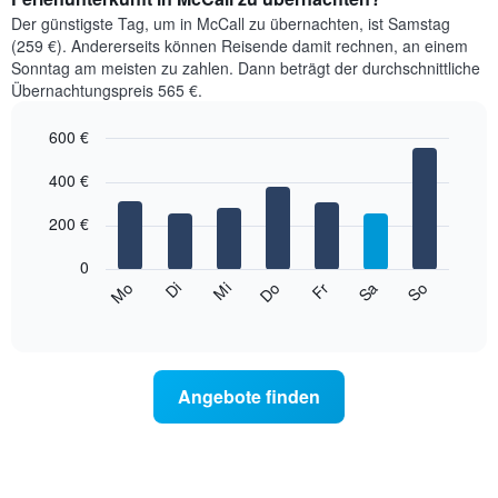
Der günstigste Tag, um in McCall zu übernachten, ist Samstag
(259 €). Andererseits können Reisende damit rechnen, an einem
Sonntag am meisten zu zahlen. Dann beträgt der durchschnittliche
Übernachtungspreis 565 €.
600 €
Bar
Chart
graphic.
400 €
chart
with
7
200 €
bars.
0
Das
Mi
Do
Fr
Sa
So
Mo
Di
folgende
End
of
Diagramm
interactive
zeigt
chart
den
durchschnittlichen
Angebote finden
Preis
eines
Zimmers
für
den