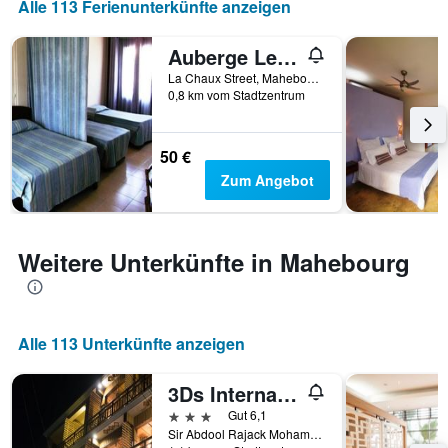
Alle 113 Ferienunterkünfte anzeigen
Auberge Le Saladier
La Chaux Street, Mahebourg, Mauritius
0,8 km vom Stadtzentrum
50 €
Zum Angebot
Weitere Unterkünfte in Mahebourg
Alle 113 Unterkünfte anzeigen
3Ds International Tourist Home
3 Sterne
Gut 6,1
Sir Abdool Rajack Mohammed Street, Mahebourg, Mauritius