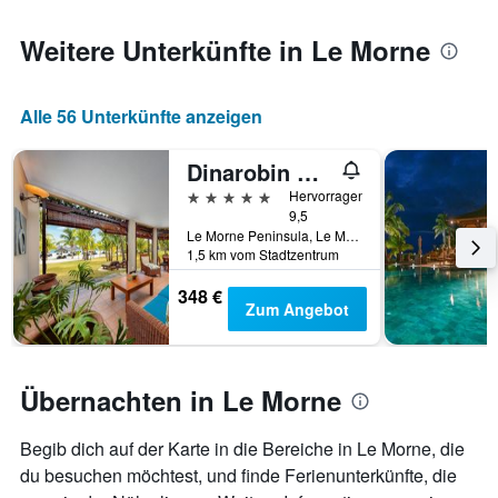
den
jeweiligen
Weitere Unterkünfte in Le Morne
Wochentag.
Das
Diagramm
Alle 56 Unterkünfte anzeigen
hat
1
X-
Dinarobin Beachcomber Golf Resort & Spa
Achse,
5 Sterne
Hervorragend
die
9,5
die
Le Morne Peninsula, Le Morne, Mauritius
Wochentage
1,5 km vom Stadtzentrum
anzeigt.
Das
348 €
Zum Angebot
Diagramm
hat
1
Y-
Übernachten in Le Morne
Achse,
die
den
Begib dich auf der Karte in die Bereiche in Le Morne, die
durchschnittlichen
du besuchen möchtest, und finde Ferienunterkünfte, die
Zimmerpreis