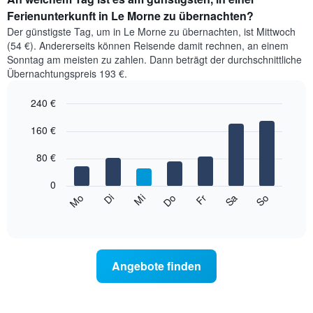
Ferienunterkunft in Le Morne zu übernachten?
Der günstigste Tag, um in Le Morne zu übernachten, ist Mittwoch
(54 €). Andererseits können Reisende damit rechnen, an einem
Sonntag am meisten zu zahlen. Dann beträgt der durchschnittliche
Übernachtungspreis 193 €.
240 €
Bar
Chart
graphic.
160 €
chart
with
7
80 €
bars.
0
Das
Mi
Do
Fr
Sa
So
Mo
Di
folgende
End
of
Diagramm
interactive
zeigt
chart
den
durchschnittlichen
Angebote finden
Preis
eines
Zimmers
für