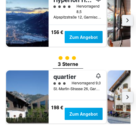
Bewertungskategorie 4
Hervorragend
8,5
Alpspitzstraße 12, Garmisch-Partenkirchen, Bayern, Deutschland
156 €
Zum Angebot
Bewertungskategorie 3
3 Sterne
quartier
Bewertungskategorie 3
Hervorragend 9,0
St.-Martin-Strasse 26, Garmisch-Partenkirchen, Bayern, Deutschland
198 €
Zum Angebot