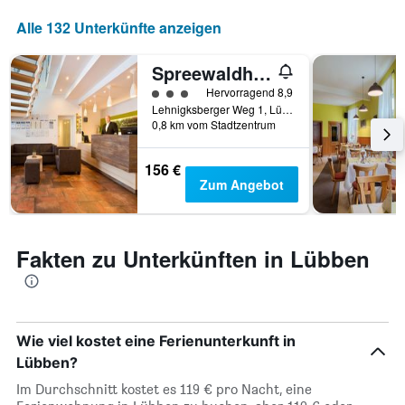
Diagramm
Alle 132 Unterkünfte anzeigen
hat
1
X-
Spreewaldhotel Stephanshof
Achse,
Bewertungskategorie 3
Hervorragend 8,9
die
Lehnigksberger Weg 1, Lübben, Brandenburg, Deutschland
die
0,8 km vom Stadtzentrum
Wochentage
anzeigt.
156 €
Das
Zum Angebot
Diagramm
hat
1
Y-
Fakten zu Unterkünften in Lübben
Achse,
die
den
durchschnittlichen
Zimmerpreis
Wie viel kostet eine Ferienunterkunft in
anzeigt.
Lübben?
Im Durchschnitt kostet es 119 € pro Nacht, eine