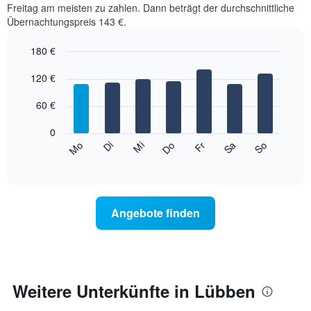
Freitag am meisten zu zahlen. Dann beträgt der durchschnittliche
Übernachtungspreis 143 €.
180 €
Bar
Chart
graphic.
120 €
chart
with
7
60 €
bars.
0
Das
Mi
Do
Fr
Sa
So
Mo
Di
folgende
End
of
Diagramm
interactive
zeigt
chart
den
durchschnittlichen
Angebote finden
Preis
eines
Zimmers
für
den
jeweiligen
Weitere Unterkünfte in Lübben
Wochentag.
Das