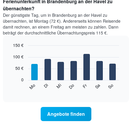
Ferienunterkunft in Brandenburg an der Havel zu
Zimmerpreis
übernachten?
im
Der günstigste Tag, um in Brandenburg an der Havel zu
jeweiligen
übernachten, ist Montag (72 €). Andererseits können Reisende
Monat
damit rechnen, an einem Freitag am meisten zu zahlen. Dann
an.
Das
beträgt der durchschnittliche Übernachtungspreis 115 €.
Diagramm
hat
150 €
1
Bar
Chart
X-
graphic.
100 €
chart
Achse,
with
die
7
50 €
bars.
die
Monate
0
Das
anzeigt.
Mi
Do
Fr
Sa
So
Mo
Di
folgende
Das
End
of
Diagramm
Diagramm
interactive
zeigt
hat
chart
den
1
durchschnittlichen
Y-
Angebote finden
Preis
Achse,
eines
die
Zimmers
den