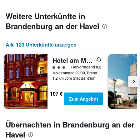
für
durchschnittlichen
den
Zimmerpreis
jeweiligen
anzeigt.
Weitere Unterkünfte in
Wochentag.
Brandenburg an der Havel
Das
Diagramm
hat
1
Alle 120 Unterkünfte anzeigen
X-
Achse,
Hotel am Molkenmarkt
die
die
Bewertungskategorie 3
Hervorragend 8,2
Wochentage
Molkenmarkt 29/30, Brandenburg an der Havel, Brandenburg, Deutschland
anzeigt.
1,2 km vom Stadtzentrum
Das
Diagramm
107 €
hat
Zum Angebot
1
Y-
Achse,
die
Übernachten in Brandenburg an der
den
durchschnittlichen
Havel
Zimmerpreis