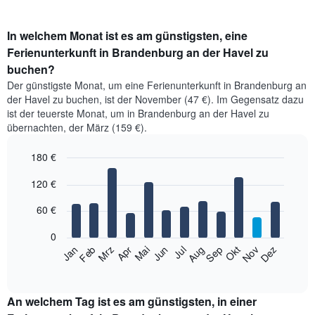
In welchem Monat ist es am günstigsten, eine
Ferienunterkunft in Brandenburg an der Havel zu
buchen?
Der günstigste Monat, um eine Ferienunterkunft in Brandenburg an
der Havel zu buchen, ist der November (47 €). Im Gegensatz dazu
ist der teuerste Monat, um in Brandenburg an der Havel zu
übernachten, der März (159 €).
180 €
Bar
Chart
120 €
graphic.
chart
with
12
60 €
bars.
0
Das
Jan
Feb
Mrz
Apr
Mai
Jun
Jul
Aug
Sep
Okt
Nov
Dez
folgende
End
of
Diagramm
interactive
zeigt
chart
den
An welchem Tag ist es am günstigsten, in einer
durchschnittlichen