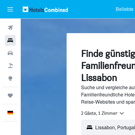
Beliebte
Flüge
Hotels
Finde günsti
Mietwagen
Familienfreun
Pauschalreisen
Lissabon
Explore
Suche und vergleiche a
Familienfreundliche Hote
Trips
Reise-Websites und spar
Deutsch
2 Gäste, 1 Zimmer