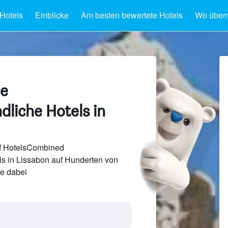
 Hotels
Einblicke
Am besten bewertete Hotels
Wo über
ge
dliche Hotels in
uf HotelsCombined
ls in Lissabon auf Hunderten von
e dabei