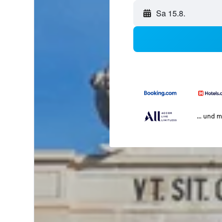
Sa 15.8.
… und m