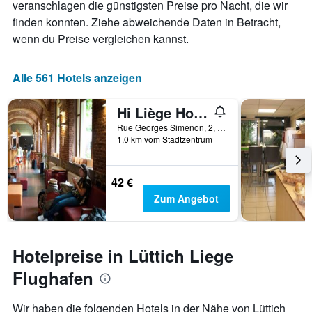
veranschlagen die günstigsten Preise pro Nacht, die wir
X-
finden konnten. Ziehe abweichende Daten in Betracht,
Achse,
die
wenn du Preise vergleichen kannst.
die
Wochentage
anzeigt.
Alle 561 Hotels anzeigen
Das
Diagramm
Hi Liège Hostel
hat
1
Rue Georges Simenon, 2, Lüttich, Belgien
1,0 km vom Stadtzentrum
Y-
Achse,
die
den
42 €
durchschnittlichen
Zum Angebot
Zimmerpreis
anzeigt.
Hotelpreise in Lüttich Liege
Flughafen
Wir haben die folgenden Hotels in der Nähe von Lüttich