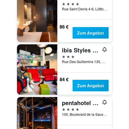
4 Sterne
Rue Saint Denis 4-6, Lüttich, Belgien
86 €
Zum Angebot
ibis Styles Liege Guillemins
3 Sterne
Rue Des Guillemins 135, Lüttich, Belgien
84 €
Zum Angebot
pentahotel Liège
4 Sterne
100, Boulevard de la Sauvenière, Lüttich, Belgien