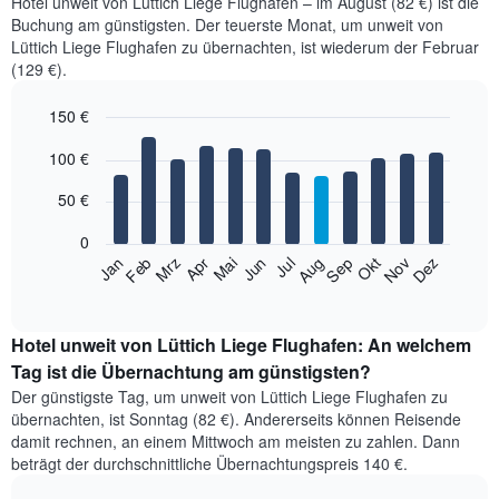
Hotel unweit von Lüttich Liege Flughafen – im August (82 €) ist die
Buchung am günstigsten. Der teuerste Monat, um unweit von
Lüttich Liege Flughafen zu übernachten, ist wiederum der Februar
(129 €).
150 €
Bar
Chart
100 €
graphic.
chart
with
12
50 €
bars.
0
Das
Jan
Feb
Mrz
Apr
Mai
Jun
Jul
Aug
Sep
Okt
Nov
Dez
folgende
End
of
Diagramm
interactive
zeigt
chart
den
Hotel unweit von Lüttich Liege Flughafen: An welchem
durchschnittlichen
Tag ist die Übernachtung am günstigsten?
Zimmerpreis
Der günstigste Tag, um unweit von Lüttich Liege Flughafen zu
im
übernachten, ist Sonntag (82 €). Andererseits können Reisende
jeweiligen
damit rechnen, an einem Mittwoch am meisten zu zahlen. Dann
Monat
beträgt der durchschnittliche Übernachtungspreis 140 €.
an.
Das