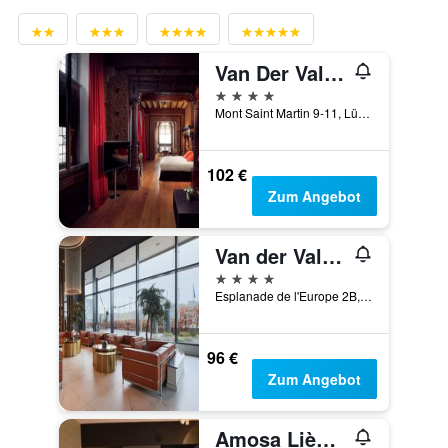
Van Der Valk Sélys Liège Hotel & Spa
4 Sterne
Mont Saint Martin 9-11, Lüttich, Belgien
102 €
Zum Angebot
Van der Valk Hotel Liège Congres
4 Sterne
Esplanade de l'Europe 2B, Lüttich, Belgien
96 €
Zum Angebot
Amosa Liège City Centre Hotel