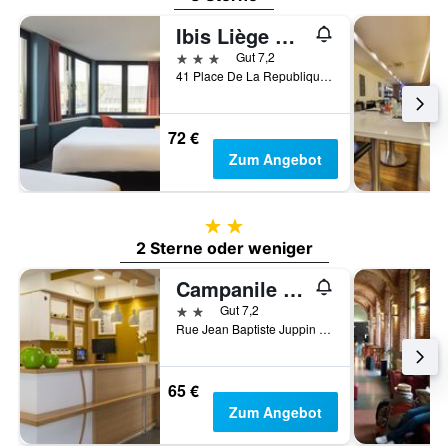
Ibis Liège Centre Opéra
3 Sterne
Gut 7,2
41 Place De La Republique Francaise, Lüttich, Belgien
72 €
Zum Angebot
2 Sterne
2 Sterne oder weniger
Campanile Hotel Liege
2 Sterne
Gut 7,2
Rue Jean Baptiste Juppin 17/18, Lüttich, Belgien
65 €
Zum Angebot