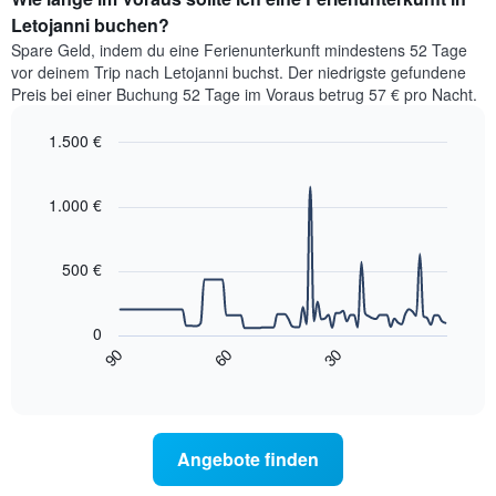
Letojanni buchen?
Spare Geld, indem du eine Ferienunterkunft mindestens 52 Tage
vor deinem Trip nach Letojanni buchst. Der niedrigste gefundene
Preis bei einer Buchung 52 Tage im Voraus betrug 57 € pro Nacht.
1.500 €
Line
Chart
graphic.
chart
with
1.000 €
90
data
points.
500 €
Das
folgende
0
Diagramm
90
60
30
zeigt,
End
of
wie
interactive
sich
chart
der
Preis
Angebote finden
für
ein