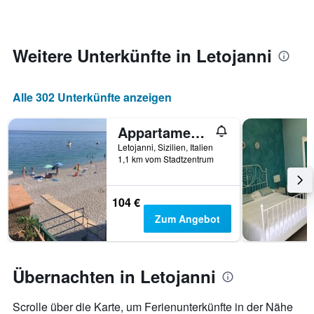
Zimmer
ändert,
je
näher
Weitere Unterkünfte in Letojanni
das
Aufenthaltsdatum
rückt.
Alle 302 Unterkünfte anzeigen
Das
Diagramm
hat
Appartamento Blue Holiday
1
Letojanni, Sizilien, Italien
X-
1,1 km vom Stadtzentrum
Achse,
die
die
104 €
Anzahl
Zum Angebot
der
Tage
vor
dem
Übernachten in Letojanni
Aufenthalt
anzeigt
Das
Scrolle über die Karte, um Ferienunterkünfte in der Nähe