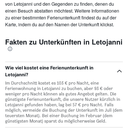
Diagramm
von Letojanni und den Gegenden zu finden, denen du
hat
einen Besuch abstatten möchtest. Weitere Informationen
1
Y-
zu einer bestimmten Ferienunterkunft findest du auf der
Achse,
Karte, indem du auf den Namen der Unterkunft klickst.
die
den
durchschnittlichen
Fakten zu Unterkünften in Letojanni
Zimmerpreis
anzeigt
Wie viel kostet eine Ferienunterkunft in
Letojanni?
Im Durchschnitt kostet es 103 € pro Nacht, eine
Ferienwohnung in Letojanni zu buchen, aber 93 € oder
weniger pro Nacht können als gutes Angebot gelten. Die
günstigste Ferienunterkunft, die unsere Nutzer kürzlich in
Letojanni gefunden haben, lag bei 57 € pro Nacht. Falls
möglich, vermeide die Buchung der Unterkunft im Juli (dem
teuersten Monat). Bei einer Buchung im Februar (dem
günstigsten Monat) sparst du möglicherweise Geld.