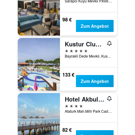
Sarapci Kuyu Mevkii P.K66 Selcuk-Efes 1, Kusadasi, Türkei
98 €
Zum Angebot
Kustur Club Holiday Village
5 Sterne
Bayrakli Dede Mevkii, Kusadasi, Türkei
133 €
Zum Angebot
Hotel Akbulut & Spa
4 Sterne
Ataturk Mah.Milli Park Cad. Guzelcamli Mevkii, 47, Kusadasi, Türkei
82 €