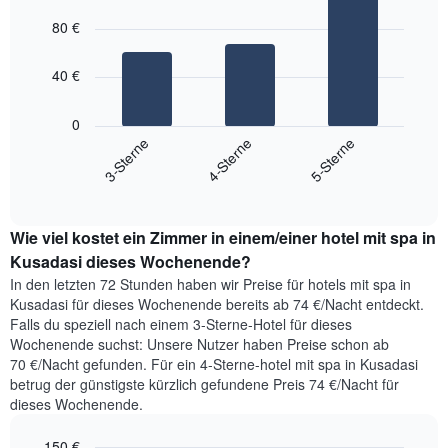
Bar
Chart
nach
graphic.
chart
80 €
with
Sternebewertung.
3
Das
bars.
Diagramm
40 €
hat
Das
1
folgende
0
X-
Diagramm
3-Sterne
4-Sterne
5-Sterne
Achse,
zeigt
die
End
den
die
of
durchschnittlichen
Hotelkategorien
interactive
Zimmerpreis,
chart
nach
Wie viel kostet ein Zimmer in einem/einer hotel mit spa in
der
Sternen
für
Kusadasi dieses Wochenende?
anzeigt.
heute
Das
In den letzten 72 Stunden haben wir Preise für hotels mit spa in
Nacht
Diagramm
Kusadasi für dieses Wochenende bereits ab 74 €/Nacht entdeckt.
in
hat
Falls du speziell nach einem 3-Sterne-Hotel für dieses
den
1
Wochenende suchst: Unsere Nutzer haben Preise schon ab
letzten
Y-
70 €/Nacht gefunden. Für ein 4-Sterne-hotel mit spa in Kusadasi
3
Achse,
betrug der günstigste kürzlich gefundene Preis 74 €/Nacht für
Tagen
die
dieses Wochenende.
gefunden
den
wurde,
Durchschnittspreis
150 €
aggregiert