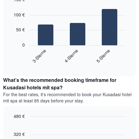
eines
nach
Bar
Doppelzimmers
Chart
Sternebewertung.
graphic.
chart
in
100 €
with
Das
den
3
Diagramm
letzten
bars.
hat
50 €
3
1
Tagen
Das
X-
anzeigt.
folgende
0
Achse,
Diagramm
3-Sterne
4-Sterne
5-Sterne
die
zeigt
die
End
den
Hotelkategorien
of
durchschnittlichen
interactive
nach
Zimmerpreis
chart
Sternen
What’s the recommended booking timeframe for
für
anzeigt
dieses
Kusadasi hotels mit spa?
Das
Wochenende
Diagramm
For the best rates, it's recommended to book your Kusadasi hotel
in
hat
mit spa at least 85 days before your stay.
den
1
letzten
Y-
3
480 €
Achse,
Tagen,
die
Line
Chart
aggregiert
graphic.
chart
den
nach
with
320 €
durchschnittlichen
90
Sternebewertung.