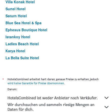
Villa Konak Hotel
Surtel Hotel
Saturn Hotel
Blue Sea Hotel & Spa
Ephesus Boutique Hotel
Istankoy Hotel
Ladies Beach Hotel
Karya Hotel
La Bella Suite Hotel
Flora Suites
Pigale Beach Resort
Hotel Roxx Royal
*
HotelsCombined arbeitet hart daran, genaue Preise zu erhalten, jedoch
wird keine Garantie für Preise übernommen
.
Ikarus Hotel
Darum:
Melis Hotel Kusadasi
HotelsCombined ist weder Anbieter noch Verkäufer.
Mursel Pansiyon Garden Hotel
Wir durchsuchen und sammeln riesige Mengen an
Anzac Golden Bed
Daten für dich.