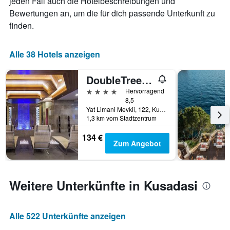
jeden Fall auch die Hotelbeschreibungen und
1
diesem
X-
Bewertungen an, um die für dich passende Unterkunft zu
Wochenende
Achse,
anzeigt,
finden.
die
der
die
in
Anzahl
den
Alle 38 Hotels anzeigen
der
letzten
Tage
3
DoubleTree by Hilton Kusadasi
vor
Tagen
dem
4 Sterne
Hervorragend
gefunden
Aufenthalt
8,5
wurde.
anzeigt
Yat Limani Mevkii, 122, Kusadasi, Türkei
Das
1,3 km vom Stadtzentrum
Diagramm
134 €
hat
Zum Angebot
1
Y-
Achse,
die
Weitere Unterkünfte in Kusadasi
den
durchschnittlichen
Zimmerpreis
anzeigt
Alle 522 Unterkünfte anzeigen