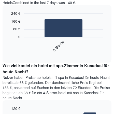
HotelsCombined in the last 7 days was 140 €.
240 €
Bar
Chart
160 €
graphic.
chart
with
80 €
1
bar.
0
5-Sterne
Das
folgende
End
of
Diagramm
interactive
zeigt
chart
den
Wie viel kostet ein hotel mit spa-Zimmer in Kusadasi für
durchschnittlichen
heute Nacht?
Preis
Nutzer haben Preise ab hotels mit spa in Kusadasi für heute Nacht
für
bereits ab 68 € gefunden. Der durchschnittliche Preis liegt bei
ein
186 €, basierend auf Suchen in den letzten 72 Stunden. Die Preise
Doppelzimmer
beginnen ab 68 € für ein 4-Sterne-hotel mit spa in Kusadasi für
der
heute Nacht.
letzten
3
Tage,
120 €
aggregiert