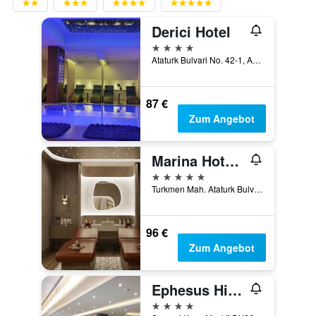
Derici Hotel
4 Sterne
Ataturk Bulvari No. 42-1, Aydin, Kusadasi, Türkei
87 €
Zum Angebot
Marina Hotel Kusadasi
5 Sterne
Turkmen Mah. Ataturk Bulvari 3.Sok. No:2, Kusadasi, Türkei
96 €
Zum Angebot
Ephesus Hitit Hotel restaurant
4 Sterne