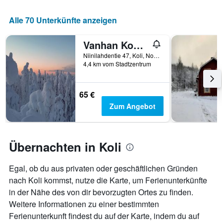
Das
Diagramm
Alle 70 Unterkünfte anzeigen
hat
1
X-
Vanhan Koulun Majatalo-Old School Guest House
Achse,
Niinilahdentie 47, Koli, Nordkarelien, Finnland
die
4,4 km vom Stadtzentrum
die
Wochentage
anzeigt.
65 €
Das
Zum Angebot
Diagramm
hat
1
Y-
Übernachten in Koli
Achse,
die
den
Egal, ob du aus privaten oder geschäftlichen Gründen
durchschnittlichen
nach Koli kommst, nutze die Karte, um Ferienunterkünfte
Zimmerpreis
in der Nähe des von dir bevorzugten Ortes zu finden.
anzeigt.
Weitere Informationen zu einer bestimmten
Ferienunterkunft findest du auf der Karte, indem du auf