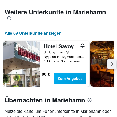
den
jeweiligen
Weitere Unterkünfte in Mariehamn
Wochentag.
Das
Diagramm
hat
Alle 69 Unterkünfte anzeigen
1
X-
Achse,
Hotel Savoy
die
3 Sterne
Gut 7,8
die
Nygatan 10-12, Mariehamn, Åland, Finnland
Wochentage
0,1 km vom Stadtzentrum
anzeigt.
Das
90 €
Diagramm
Zum Angebot
hat
1
Y-
Achse,
Übernachten in Mariehamn
die
den
durchschnittlichen
Nutze die Karte, um Ferienunterkünfte in Mariehamn oder
Zimmerpreis