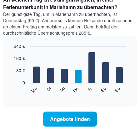
Ferienunterkunft in Mariehamn zu übernachten?
Der günstigste Tag, um in Mariehamn zu übernachten, ist
Donnerstag (90 €). Andererseits können Reisende damit rechnen,
an einem Freitag am meisten zu zahlen. Dann beträgt der
durchschnittliche Übernachtungspreis 205 €.
240 €
Bar
Chart
graphic.
160 €
chart
with
7
80 €
bars.
0
Das
Mi
Do
Fr
Sa
So
Mo
Di
folgende
End
of
Diagramm
interactive
zeigt
chart
den
durchschnittlichen
Angebote finden
Preis
eines
Zimmers
für