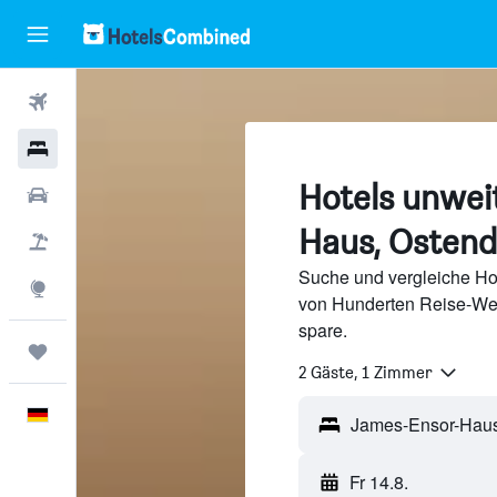
Flüge
Hotels
Hotels unwei
Mietwagen
Haus, Osten
Pauschalreisen
Suche und vergleiche Ho
Explore
von Hunderten Reise-We
spare.
Trips
2 Gäste, 1 Zimmer
Deutsch
Fr 14.8.