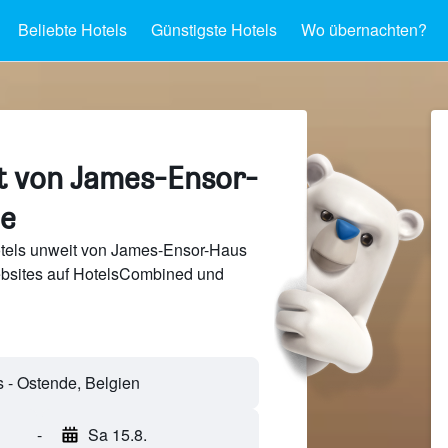
Beliebte Hotels
Günstigste Hotels
Wo übernachten?
t von James-Ensor-
de
tels unweit von James-Ensor-Haus
bsites auf HotelsCombined und
-
Sa 15.8.