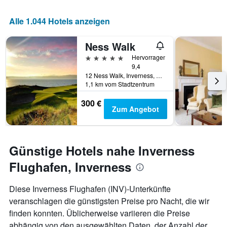
die
Anzahl
Alle 1.044 Hotels anzeigen
der
Tage
Ness Walk
vor
dem
5 Sterne
Hervorragend
Aufenthalt
9,4
anzeigt
12 Ness Walk, Inverness, Großbritannien
Das
1,1 km vom Stadtzentrum
Diagramm
300 €
hat
Zum Angebot
1
Y-
Achse,
die
Günstige Hotels nahe Inverness
den
durchschnittlichen
Flughafen, Inverness
Zimmerpreis
anzeigt
Diese Inverness Flughafen (INV)-Unterkünfte
veranschlagen die günstigsten Preise pro Nacht, die wir
finden konnten. Üblicherweise variieren die Preise
abhängig von den ausgewählten Daten, der Anzahl der