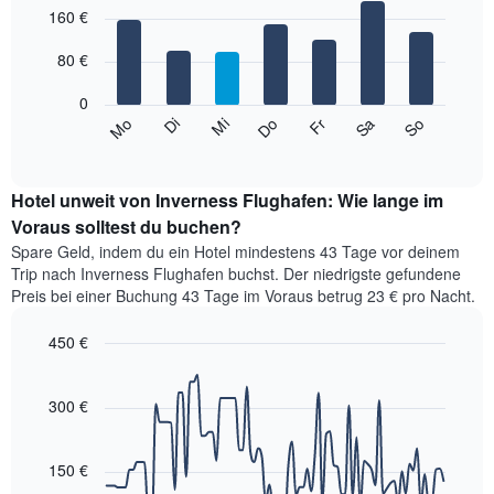
1
graphic.
160 €
chart
with
X-
7
Achse,
80 €
bars.
die
die
0
Das
Monate
Mi
Do
Fr
Sa
So
Mo
Di
folgende
End
anzeigt.
of
Diagramm
Das
interactive
zeigt
chart
Diagramm
den
Hotel unweit von Inverness Flughafen: Wie lange im
hat
durchschnittlichen
Voraus solltest du buchen?
1
Preis
Y-
Spare Geld, indem du ein Hotel mindestens 43 Tage vor deinem
eines
Achse,
Trip nach Inverness Flughafen buchst. Der niedrigste gefundene
Zimmers
die
Preis bei einer Buchung 43 Tage im Voraus betrug 23 € pro Nacht.
für
den
den
durchschnittlichen
450 €
jeweiligen
Zimmerpreis
Wochentag.
Line
Chart
anzeigt.
graphic.
Das
chart
with
300 €
Diagramm
90
hat
data
1
points.
X-
150 €
Achse,