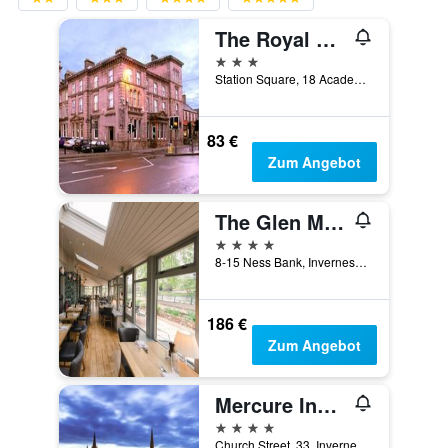
The Royal Highland Hotel
3 Sterne
Station Square, 18 Academy Street, Inverness, Großbritannien
83 €
Zum Angebot
The Glen Mhor Hotel and Uile-bheist Brewery & Distillery
4 Sterne
8-15 Ness Bank, Inverness, Großbritannien
186 €
Zum Angebot
Mercure Inverness Hotel
4 Sterne
Church Street, 33, Inverness, Großbritannien