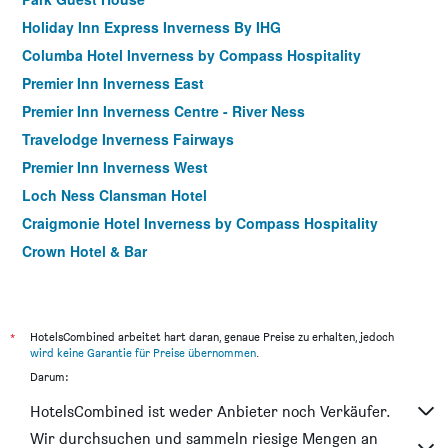
Holiday Inn Express Inverness By IHG
Columba Hotel Inverness by Compass Hospitality
Premier Inn Inverness East
Premier Inn Inverness Centre - River Ness
Travelodge Inverness Fairways
Premier Inn Inverness West
Loch Ness Clansman Hotel
Craigmonie Hotel Inverness by Compass Hospitality
Crown Hotel & Bar
Friars Bridge Guesthouse
Premier Inn Inverness Millburn Rd
The Loch Ness Inn
*
HotelsCombined arbeitet hart daran, genaue Preise zu erhalten, jedoch
wird keine Garantie für Preise übernommen
.
Heathmount Hotel
Darum:
Travelodge Inverness City Centre
HotelsCombined ist weder Anbieter noch Verkäufer.
Parkhill Guest House
Wir durchsuchen und sammeln riesige Mengen an
Morlea Bed & Breakfast