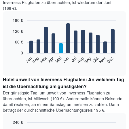
Inverness Flughafen zu übernachten, ist wiederum der Juni
(168 €).
180 €
Bar
Chart
120 €
graphic.
chart
with
12
60 €
bars.
0
Das
Jan
Feb
Mrz
Apr
Mai
Jun
Jul
Aug
Sep
Okt
Nov
Dez
folgende
End
of
Diagramm
interactive
zeigt
chart
den
Hotel unweit von Inverness Flughafen: An welchem Tag
durchschnittlichen
ist die Übernachtung am günstigsten?
Zimmerpreis
Der günstigste Tag, um unweit von Inverness Flughafen zu
im
übernachten, ist Mittwoch (100 €). Andererseits können Reisende
jeweiligen
damit rechnen, an einem Samstag am meisten zu zahlen. Dann
Monat
beträgt der durchschnittliche Übernachtungspreis 195 €.
an.
Das
240 €
Diagramm
hat
Bar
Chart