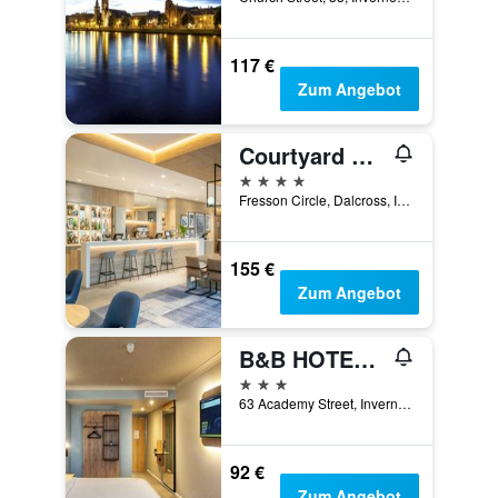
117 €
Zum Angebot
Courtyard by Marriott Inverness Airport
4 Sterne
Fresson Circle, Dalcross, Inverness, Großbritannien
155 €
Zum Angebot
B&B HOTEL Inverness
3 Sterne
63 Academy Street, Inverness, Großbritannien
92 €
Zum Angebot