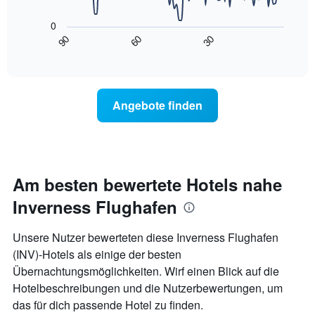
Das
die
folgende
die
0
Diagramm
Wochentage
90
60
30
zeigt,
End
anzeigt.
of
wie
interactive
Das
sich
chart
Diagramm
der
hat
Preis
Angebote finden
1
für
Y-
ein
Achse,
Zimmer
die
ändert,
den
je
durchschnittlichen
näher
Am besten bewertete Hotels nahe
Zimmerpreis
das
anzeigt.
Inverness Flughafen
Aufenthaltsdatum
rückt.
Das
Unsere Nutzer bewerteten diese Inverness Flughafen
Diagramm
(INV)-Hotels als einige der besten
hat
Übernachtungsmöglichkeiten. Wirf einen Blick auf die
1
X-
Hotelbeschreibungen und die Nutzerbewertungen, um
Achse,
das für dich passende Hotel zu finden.
die