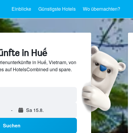
Einblicke
Günstigste Hotels
Wo übernachten?
ünfte in Huế
ienunterkünfte in Huế, Vietnam, von
s auf HotelsCombined und spare.
-
Sa 15.8.
Suchen