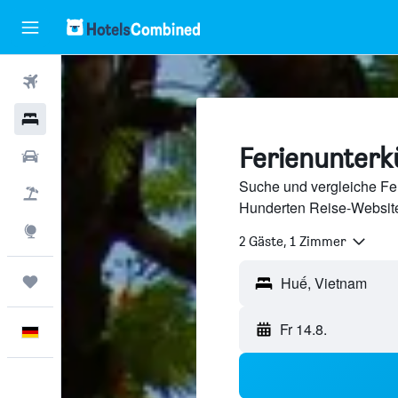
Flüge
Hotels
Ferienunterk
Mietwagen
Suche und vergleiche Fer
Pauschalreisen
Hunderten Reise-Website
Explore
2 Gäste, 1 Zimmer
Trips
Fr 14.8.
Deutsch