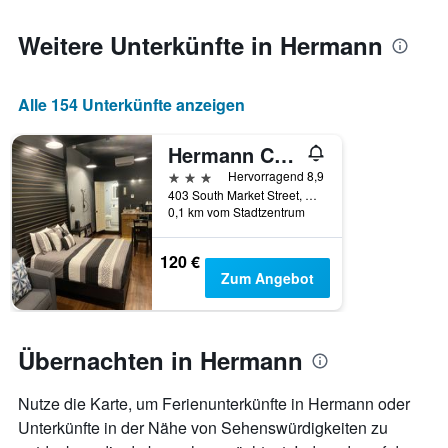
den
jeweiligen
Weitere Unterkünfte in Hermann
Wochentag.
Das
Diagramm
Alle 154 Unterkünfte anzeigen
hat
1
X-
Hermann Crown Suites
Achse,
3 Sterne
Hervorragend 8,9
die
403 South Market Street, Hermann, MO, USA
die
0,1 km vom Stadtzentrum
Wochentage
anzeigt.
120 €
Das
Zum Angebot
Diagramm
hat
1
Y-
Übernachten in Hermann
Achse,
die
den
Nutze die Karte, um Ferienunterkünfte in Hermann oder
durchschnittlichen
Unterkünfte in der Nähe von Sehenswürdigkeiten zu
Zimmerpreis