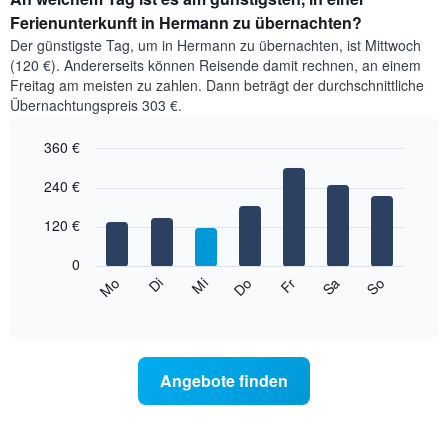
Ferienunterkunft in Hermann zu übernachten?
Der günstigste Tag, um in Hermann zu übernachten, ist Mittwoch
(120 €). Andererseits können Reisende damit rechnen, an einem
Freitag am meisten zu zahlen. Dann beträgt der durchschnittliche
Übernachtungspreis 303 €.
360 €
Bar
Chart
graphic.
240 €
chart
with
7
120 €
bars.
0
Das
Mi
Do
Fr
Sa
So
Mo
Di
folgende
End
of
Diagramm
interactive
zeigt
chart
den
durchschnittlichen
Angebote finden
Preis
eines
Zimmers
für