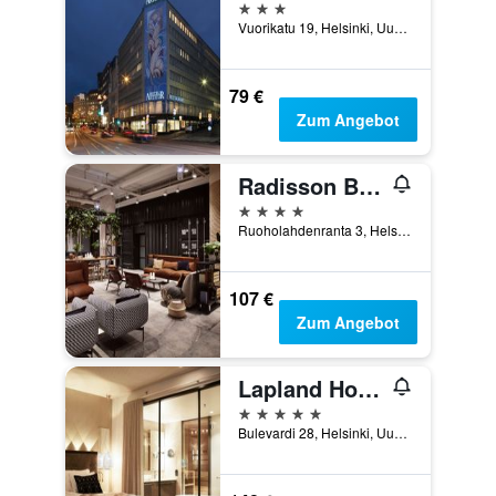
3 Sterne
Vuorikatu 19, Helsinki, Uusimaa, Finnland
79 €
Zum Angebot
Radisson Blu Seaside Hotel, Helsinki
4 Sterne
Ruoholahdenranta 3, Helsinki, Uusimaa, Finnland
107 €
Zum Angebot
Lapland Hotels Bulevardi
5 Sterne
Bulevardi 28, Helsinki, Uusimaa, Finnland