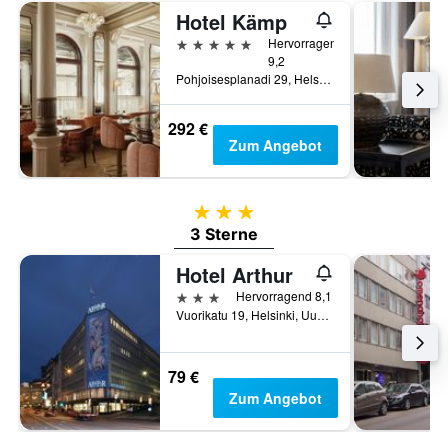
Hotel Kämp
5 Sterne
Hervorragend
9,2
Pohjoisesplanadi 29, Helsinki, Uusimaa, Finnland
292 €
Zum Angebot
3 Sterne
3 Sterne
Hotel Arthur
3 Sterne
Hervorragend 8,1
Vuorikatu 19, Helsinki, Uusimaa, Finnland
79 €
Zum Angebot