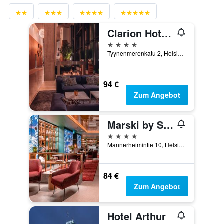
Clarion Hotel Helsinki
4 Sterne
Tyynenmerenkatu 2, Helsinki, Uusimaa, Finnland
94 €
Zum Angebot
Marski by Scandic
4 Sterne
Mannerheimintie 10, Helsinki, Uusimaa, Finnland
84 €
Zum Angebot
Hotel Arthur