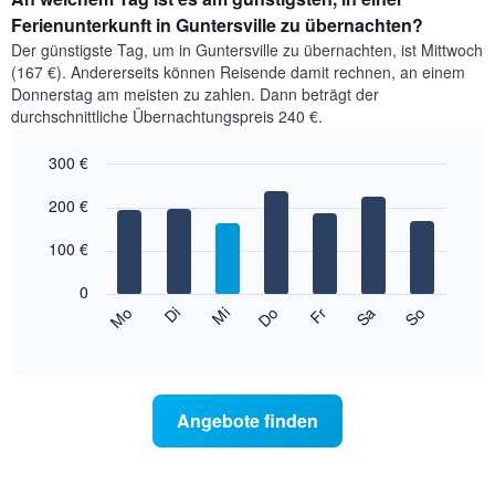
Ferienunterkunft in Guntersville zu übernachten?
Der günstigste Tag, um in Guntersville zu übernachten, ist Mittwoch
(167 €). Andererseits können Reisende damit rechnen, an einem
Donnerstag am meisten zu zahlen. Dann beträgt der
durchschnittliche Übernachtungspreis 240 €.
300 €
Bar
Chart
graphic.
200 €
chart
with
7
100 €
bars.
0
Das
Mi
Do
Fr
Sa
So
Mo
Di
folgende
End
of
Diagramm
interactive
zeigt
chart
den
durchschnittlichen
Angebote finden
Preis
eines
Zimmers
für