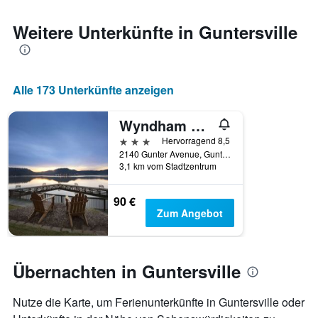
den
jeweiligen
Weitere Unterkünfte in Guntersville
Wochentag.
Das
Diagramm
hat
Alle 173 Unterkünfte anzeigen
1
X-
Achse,
Wyndham Garden Lake Guntersville
die
3 Sterne
Hervorragend 8,5
die
2140 Gunter Avenue, Guntersville, AL, USA
Wochentage
3,1 km vom Stadtzentrum
anzeigt.
Das
90 €
Diagramm
Zum Angebot
hat
1
Y-
Achse,
Übernachten in Guntersville
die
den
durchschnittlichen
Nutze die Karte, um Ferienunterkünfte in Guntersville oder
Zimmerpreis