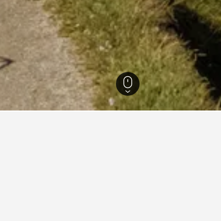
Grächen
289
Grächen
256
nfte in Grächen