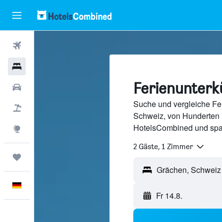
Flüge
Hotels
Ferienunterk
Mietwagen
Suche und vergleiche Fer
Pauschalreisen
Schweiz, von Hunderten 
HotelsCombined und spa
Explore
2 Gäste, 1 Zimmer
Trips
Deutsch
Fr 14.8.