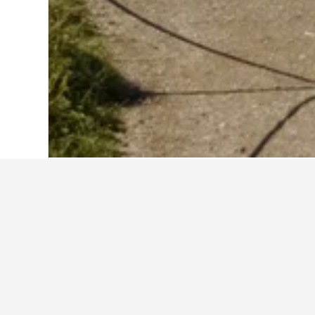
Start
Schweiz
38.012
Wallis
10.538
Weitere Unterkü
Alle 289 Unterkünfte anzeigen