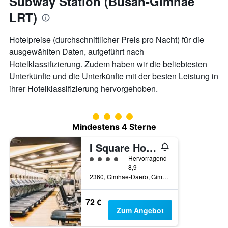
Subway Station (Busan-Gimhae
LRT)
Hotelpreise (durchschnittlicher Preis pro Nacht) für die
ausgewählten Daten, aufgeführt nach
Hotelklassifizierung. Zudem haben wir die beliebtesten
Unterkünfte und die Unterkünfte mit der besten Leistung in
ihrer Hotelklassifizierung hervorgehoben.
Bewertungskategorie 4
Mindestens 4 Sterne
I Square Hotel
Bewertungskategorie 4
Hervorragend
8,9
2360, Gimhae-Daero, Gimhae, Südkorea
72 €
Zum Angebot