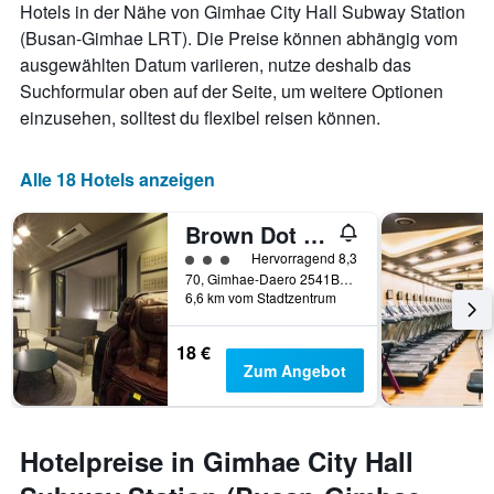
Hotels in der Nähe von Gimhae City Hall Subway Station
(Busan-Gimhae LRT). Die Preise können abhängig vom
ausgewählten Datum variieren, nutze deshalb das
Suchformular oben auf der Seite, um weitere Optionen
einzusehen, solltest du flexibel reisen können.
Alle 18 Hotels anzeigen
Brown Dot Hotel Gimhaeeobang
Bewertungskategorie 3
Hervorragend 8,3
70, Gimhae-Daero 2541Beon-Gil, Gimhae, Südkorea
6,6 km vom Stadtzentrum
18 €
Zum Angebot
Hotelpreise in Gimhae City Hall