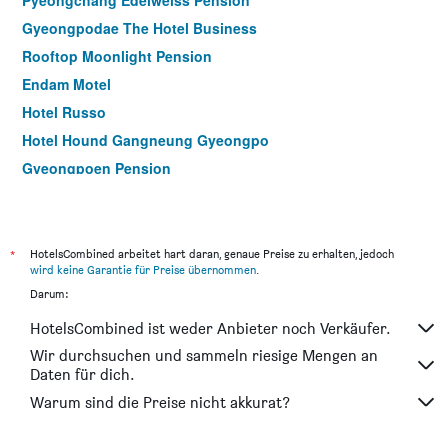
Pyeongchang Edelweiss Pension
Gyeongpodae The Hotel Business
Rooftop Moonlight Pension
Endam Motel
Hotel Russo
Hotel Hound Gangneung Gyeongpo
Gyeongpoen Pension
Gangreung rosepension
Mgm Hotel
Louis Hotel Gangneung
*
HotelsCombined arbeitet hart daran, genaue Preise zu erhalten, jedoch
wird keine Garantie für Preise übernommen
.
Darum:
HotelsCombined ist weder Anbieter noch Verkäufer.
Wir durchsuchen und sammeln riesige Mengen an
Daten für dich.
Warum sind die Preise nicht akkurat?