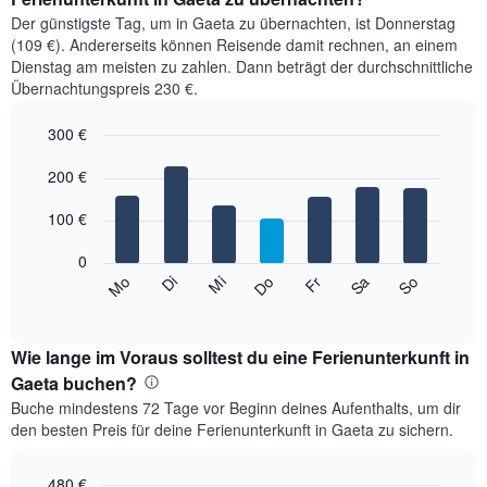
Der günstigste Tag, um in Gaeta zu übernachten, ist Donnerstag
(109 €). Andererseits können Reisende damit rechnen, an einem
Dienstag am meisten zu zahlen. Dann beträgt der durchschnittliche
Übernachtungspreis 230 €.
300 €
Bar
Chart
graphic.
200 €
chart
with
7
100 €
bars.
0
Das
Mi
Do
Fr
Sa
So
Mo
Di
folgende
End
of
Diagramm
interactive
zeigt
chart
den
Wie lange im Voraus solltest du eine Ferienunterkunft in
durchschnittlichen
Gaeta buchen?
Preis
Buche mindestens 72 Tage vor Beginn deines Aufenthalts, um dir
eines
den besten Preis für deine Ferienunterkunft in Gaeta zu sichern.
Zimmers
für
den
480 €