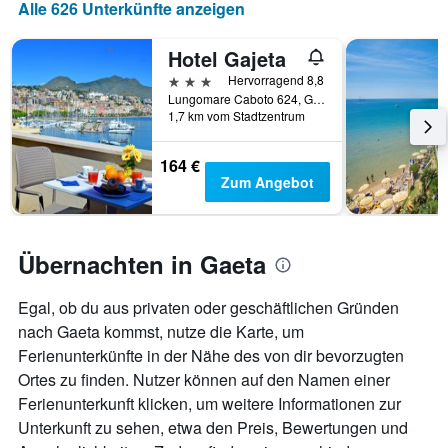
Alle 626 Unterkünfte anzeigen
Das
Diagramm
hat
Hotel Gajeta
1
3 Sterne
Hervorragend 8,8
X-
Lungomare Caboto 624, Gaeta, Latina, Italien
Achse,
1,7 km vom Stadtzentrum
die
die
164 €
Anzahl
Zum Angebot
der
Tage
vor
dem
Übernachten in Gaeta
Aufenthalt
anzeigt
Das
Egal, ob du aus privaten oder geschäftlichen Gründen
Diagramm
nach Gaeta kommst, nutze die Karte, um
hat
Ferienunterkünfte in der Nähe des von dir bevorzugten
1
Y-
Ortes zu finden. Nutzer können auf den Namen einer
Achse,
Ferienunterkunft klicken, um weitere Informationen zur
die
Unterkunft zu sehen, etwa den Preis, Bewertungen und
den