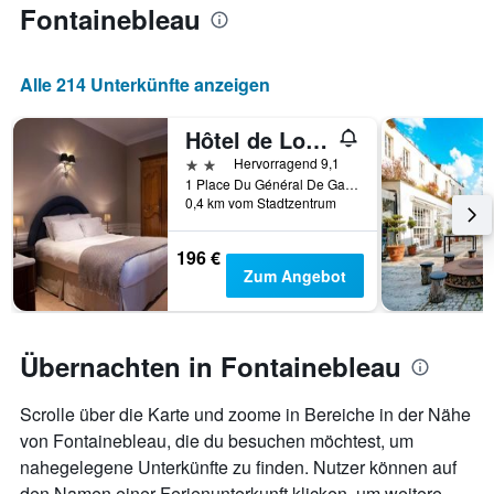
anzeigt.
Fontainebleau
Aufenthaltsdatum
rückt.
Das
Diagramm
Alle 214 Unterkünfte anzeigen
hat
1
Hôtel de Londres
X-
Achse,
2 Sterne
Hervorragend 9,1
die
1 Place Du Général De Gaulle, Fontainebleau, Seine-et-Marne, Frankreich
die
0,4 km vom Stadtzentrum
Anzahl
der
196 €
Tage
Zum Angebot
vor
dem
Aufenthalt
anzeigt
Übernachten in Fontainebleau
Das
Diagramm
hat
Scrolle über die Karte und zoome in Bereiche in der Nähe
1
von Fontainebleau, die du besuchen möchtest, um
Y-
nahegelegene Unterkünfte zu finden. Nutzer können auf
Achse,
den Namen einer Ferienunterkunft klicken, um weitere