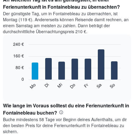
Ferienunterkunft in Fontainebleau zu übernachten?
Der günstigste Tag, um in Fontainebleau zu übernachten, ist
Montag (119 €). Andererseits können Reisende damit rechnen, an
einem Samstag am meisten zu zahlen. Dann beträgt der
durchschnittliche Übernachtungspreis 210 €.
240 €
Bar
Chart
graphic.
160 €
chart
with
7
80 €
bars.
0
Das
Mi
Do
Fr
Sa
So
Mo
Di
folgende
End
of
Diagramm
interactive
zeigt
chart
den
Wie lange im Voraus solltest du eine Ferienunterkunft in
durchschnittlichen
Fontainebleau buchen?
Preis
Buche mindestens 58 Tage vor Beginn deines Aufenthalts, um dir
eines
den besten Preis für deine Ferienunterkunft in Fontainebleau zu
Zimmers
sichern.
für