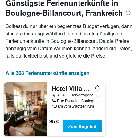
Günstigste Ferienunterkünfte in
Zimmerpreis
das
anzeigt.
Boulogne-Billancourt, Frankreich
Aufenthaltsdatum
rückt.
Das
Solltest du nur über ein begrenztes Budget verfügen, dann
Diagramm
sind zu den ausgewählten Daten dies die günstigsten
hat
Ferienunterkünfte in Boulogne-Billancourt. Da die Preise
1
X-
abhängig vom Datum variieren können, ändere die Daten,
Achse,
falls du flexibel bist, und vergleiche die Preise.
die
die
Anzahl
Alle 368 Ferienunterkünfte anzeigen
der
Tage
Hotel Villa Escudier
vor
dem
3 Sterne
Hervorragend 8,6
Aufenthalt
64 Rue Escudier, Boulogne-Billancourt, Hauts-de-Seine, Frankreich
anzeigt
1,3 km vom Stadtzentrum
Das
Diagramm
95 €
hat
Zum Angebot
1
Y-