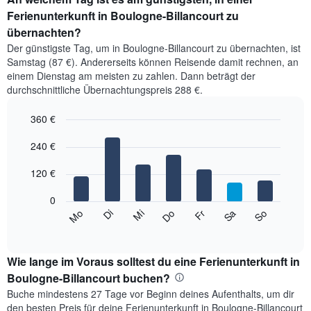
Ferienunterkunft in Boulogne-Billancourt zu
übernachten?
Der günstigste Tag, um in Boulogne-Billancourt zu übernachten, ist
Samstag (87 €). Andererseits können Reisende damit rechnen, an
einem Dienstag am meisten zu zahlen. Dann beträgt der
durchschnittliche Übernachtungspreis 288 €.
360 €
Bar
Chart
graphic.
240 €
chart
with
7
120 €
bars.
0
Das
Mi
Do
Fr
Sa
So
Mo
Di
folgende
End
of
Diagramm
interactive
zeigt
chart
den
Wie lange im Voraus solltest du eine Ferienunterkunft in
durchschnittlichen
Boulogne-Billancourt buchen?
Preis
Buche mindestens 27 Tage vor Beginn deines Aufenthalts, um dir
eines
den besten Preis für deine Ferienunterkunft in Boulogne-Billancourt