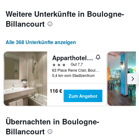
Achse,
die
Weitere Unterkünfte in Boulogne-
den
durchschnittlichen
Billancourt
Zimmerpreis
anzeigt
Alle 368 Unterkünfte anzeigen
Apparthotel Mercure Paris Boulogne
3 Sterne
Gut 7,7
63 Place Rene Clair, Boulogne-Billancourt, Hauts-de-Seine, Frankreich
0,4 km vom Stadtzentrum
116 €
Zum Angebot
Übernachten in Boulogne-
Billancourt