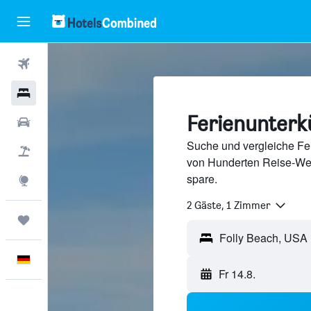
Flüge
Hotels
Ferienunterkü
Mietwagen
Suche und vergleiche Fer
Pauschalreisen
von Hunderten Reise-We
spare.
Explore
2 Gäste, 1 Zimmer
Trips
Deutsch
Fr 14.8.