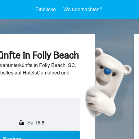
Einblicke
Wo übernachten?
nfte in Folly Beach
ienunterkünfte in Folly Beach, SC,
bsites auf HotelsCombined und
-
Sa 15.8.
Suchen