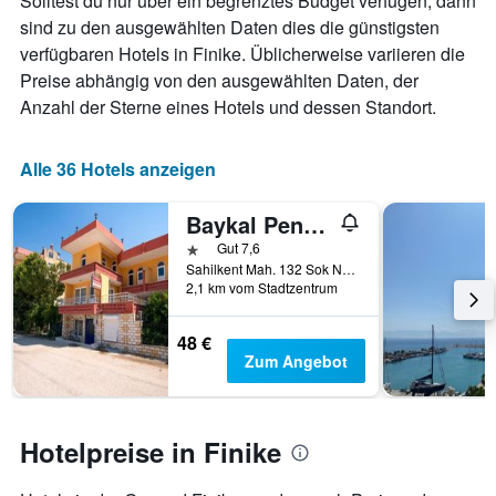
Solltest du nur über ein begrenztes Budget verfügen, dann
Diagramm
hat
sind zu den ausgewählten Daten dies die günstigsten
1
verfügbaren Hotels in Finike. Üblicherweise variieren die
X-
Preise abhängig von den ausgewählten Daten, der
Achse,
Anzahl der Sterne eines Hotels und dessen Standort.
die
die
Wochentage
Alle 36 Hotels anzeigen
anzeigt.
Das
Diagramm
Baykal Pension
hat
1 Stern
Gut 7,6
1
Sahilkent Mah. 132 Sok No 2 Finike, Finike, Türkei
Y-
2,1 km vom Stadtzentrum
Achse,
die
48 €
den
Zum Angebot
durchschnittlichen
Zimmerpreis
anzeigt.
Hotelpreise in Finike