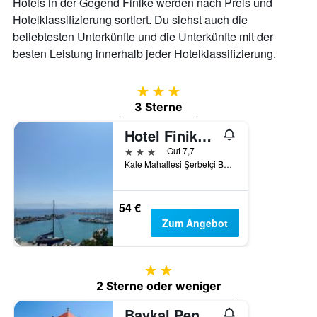
Hotels in der Gegend Finike werden nach Preis und
Hotelklassifizierung sortiert. Du siehst auch die
beliebtesten Unterkünfte und die Unterkünfte mit der
besten Leistung innerhalb jeder Hotelklassifizierung.
3 Sterne
3 Sterne
Hotel Finike Marina
3 Sterne
Gut 7,7
Kale Mahallesi Şerbetçi Bulvarı no:50 Liman Girişi Finike, Finike, Türkei
54 €
Zum Angebot
2 Sterne
2 Sterne oder weniger
Baykal Pension