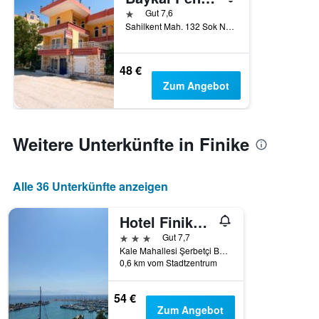
1 Stern
Gut 7,6
Sahilkent Mah. 132 Sok No 2 Finike, Finike, Türkei
48 €
Zum Angebot
Weitere Unterkünfte in Finike
Alle 36 Unterkünfte anzeigen
Hotel Finike Marina
3 Sterne
Gut 7,7
Kale Mahallesi Şerbetçi Bulvarı no:50 Liman Girişi Finike, Finike, Türkei
0,6 km vom Stadtzentrum
54 €
Zum Angebot