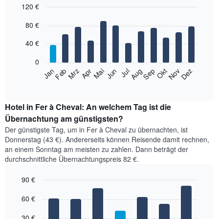
120 €
Bar
Chart
80 €
graphic.
chart
with
12
40 €
bars.
0
Das
Jan
Feb
Mrz
Apr
Mai
Jun
Jul
Aug
Sep
Okt
Nov
Dez
folgende
End
of
Diagramm
interactive
zeigt
chart
den
Hotel in Fer à Cheval: An welchem Tag ist die
durchschnittlichen
Übernachtung am günstigsten?
Zimmerpreis
Der günstigste Tag, um in Fer à Cheval zu übernachten, ist
im
Donnerstag (43 €). Andererseits können Reisende damit rechnen,
jeweiligen
an einem Sonntag am meisten zu zahlen. Dann beträgt der
Monat
durchschnittliche Übernachtungspreis 82 €.
an.
Das
90 €
Diagramm
hat
Bar
Chart
1
graphic.
60 €
chart
with
X-
7
Achse,
30 €