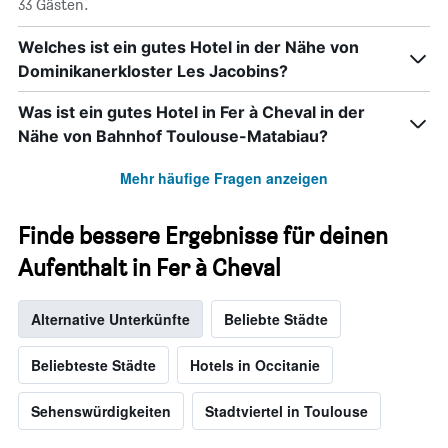
33 Gästen.
anzeigt.
Das
Welches ist ein gutes Hotel in der Nähe von
Diagramm
Dominikanerkloster Les Jacobins?
hat
1
Y-
Was ist ein gutes Hotel in Fer à Cheval in der
Achse,
Nähe von Bahnhof Toulouse-Matabiau?
die
den
Mehr häufige Fragen anzeigen
durchschnittlichen
Zimmerpreis
anzeigt.
Finde bessere Ergebnisse für deinen
Aufenthalt in Fer à Cheval
Alternative Unterkünfte
Beliebte Städte
Beliebteste Städte
Hotels in Occitanie
Sehenswürdigkeiten
Stadtviertel in Toulouse