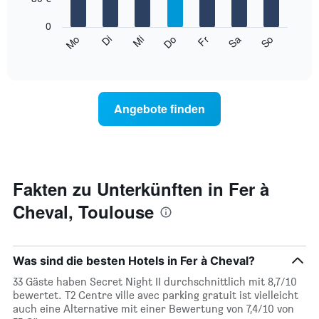
bars.
die
die
0
Das
Monate
So
Do
Mo
Fr
Di
Sa
Mi
folgende
End
anzeigt.
of
Diagramm
Das
interactive
zeigt
chart
Diagramm
den
hat
durchschnittlichen
1
Angebote finden
Preis
Y-
eines
Achse,
Zimmers
die
für
den
den
durchschnittlichen
jeweiligen
Fakten zu Unterkünften in Fer à
Zimmerpreis
Wochentag.
anzeigt.
Cheval, Toulouse
Das
Diagramm
hat
1
Was sind die besten Hotels in Fer à Cheval?
X-
Achse,
33 Gäste haben Secret Night II durchschnittlich mit 8,7/10
die
bewertet. T2 Centre ville avec parking gratuit ist vielleicht
die
auch eine Alternative mit einer Bewertung von 7,4/10 von
Wochentage