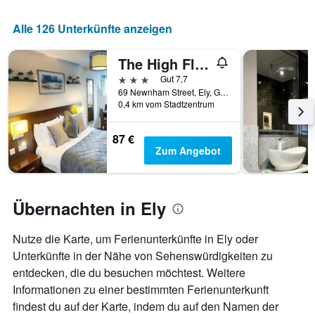
Das
Diagramm
Alle 126 Unterkünfte anzeigen
hat
1
X-
The High Flyer
Achse,
3 Sterne
Gut 7,7
die
69 Newnham Street, Ely, Großbritannien
die
0,4 km vom Stadtzentrum
Wochentage
anzeigt.
87 €
Das
Zum Angebot
Diagramm
hat
1
Y-
Übernachten in Ely
Achse,
die
den
Nutze die Karte, um Ferienunterkünfte in Ely oder
durchschnittlichen
Unterkünfte in der Nähe von Sehenswürdigkeiten zu
Zimmerpreis
entdecken, die du besuchen möchtest. Weitere
anzeigt.
Informationen zu einer bestimmten Ferienunterkunft
findest du auf der Karte, indem du auf den Namen der