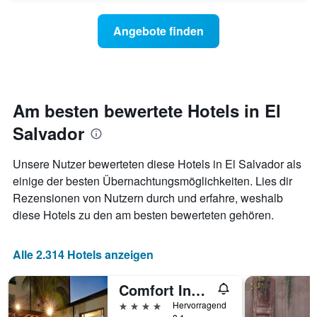
Diagramm
der
hat
Preis
Angebote finden
1
für
Y-
ein
Achse,
Zimmer
die
ändert,
den
je
durchschnittlichen
näher
Am besten bewertete Hotels in El
Zimmerpreis
das
anzeigt.
Salvador
Aufenthaltsdatum
rückt.
Das
Unsere Nutzer bewerteten diese Hotels in El Salvador als
Diagramm
einige der besten Übernachtungsmöglichkeiten. Lies dir
hat
Rezensionen von Nutzern durch und erfahre, weshalb
1
X-
diese Hotels zu den am besten bewerteten gehören.
Achse,
die
die
Alle 2.314 Hotels anzeigen
Anzahl
der
Comfort Inn Real San Miguel
Tage
vor
4 Sterne
Hervorragend