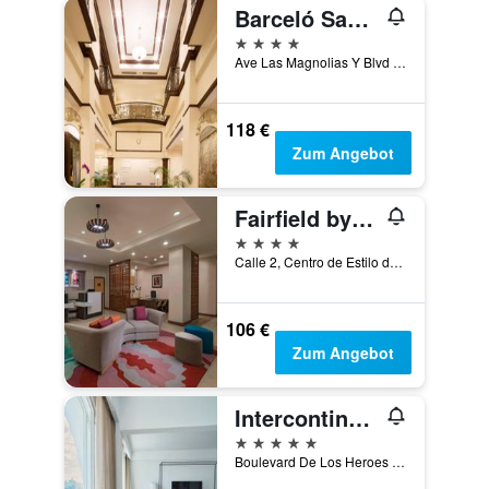
Barceló San Salvador
4 Sterne
Ave Las Magnolias Y Blvd Del Hipodromo, San Salvador, El Salvador
118 €
Zum Angebot
Fairfield by Marriott San Salvador
4 Sterne
Calle 2, Centro de Estilo de Vida La Gran Via, San Salvador, El Salvador
106 €
Zum Angebot
Intercontinental Hotels San Salvador-Metrocentro Mall By IHG
5 Sterne
Boulevard De Los Heroes And,Avenida Sisimiles, San Salvador, El Salvador