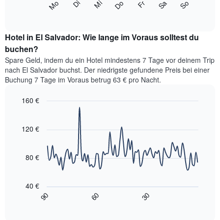
Monate
Mi
Do
Fr
Sa
So
Mo
Di
folgende
End
anzeigt.
of
Diagramm
Das
interactive
zeigt
chart
Diagramm
den
Hotel in El Salvador: Wie lange im Voraus solltest du
hat
durchschnittlichen
buchen?
1
Preis
Y-
Spare Geld, indem du ein Hotel mindestens 7 Tage vor deinem Trip
eines
Achse,
nach El Salvador buchst. Der niedrigste gefundene Preis bei einer
Zimmers
die
Buchung 7 Tage im Voraus betrug 63 € pro Nacht.
für
den
den
durchschnittlichen
160 €
jeweiligen
Zimmerpreis
Wochentag.
Line
Chart
anzeigt.
graphic.
Das
chart
with
120 €
Diagramm
90
hat
data
1
points.
X-
80 €
Achse,
Das
die
folgende
die
40 €
Diagramm
Wochentage
90
60
30
zeigt,
End
anzeigt.
of
wie
interactive
Das
sich
chart