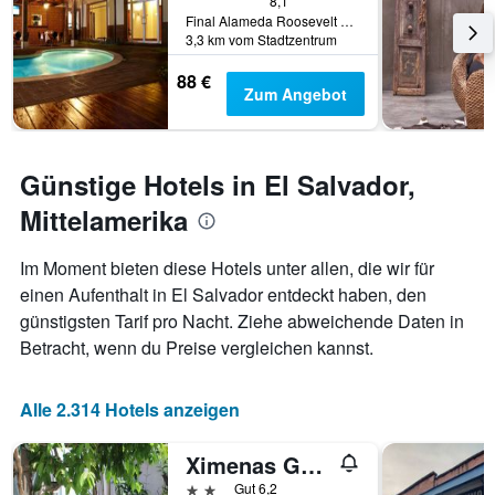
dem
8,1
Final Alameda Roosevelt Y Ca, San Miguel, El Salvador
Aufenthalt
3,3 km vom Stadtzentrum
anzeigt
Das
88 €
Diagramm
Zum Angebot
hat
1
Y-
Achse,
Günstige Hotels in El Salvador,
die
den
Mittelamerika
durchschnittlichen
Zimmerpreis
Im Moment bieten diese Hotels unter allen, die wir für
anzeigt
einen Aufenthalt in El Salvador entdeckt haben, den
günstigsten Tarif pro Nacht. Ziehe abweichende Daten in
Betracht, wenn du Preise vergleichen kannst.
Alle 2.314 Hotels anzeigen
Ximenas Guest House
2 Sterne
Gut 6,2