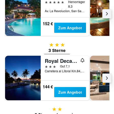
5 Sterne
Hervorragend
8,3
Av. La Revolucion, San Salvador, El Salvador
152 €
Zum Angebot
3 Sterne
3 Sterne
Royal Decameron Salinitas
3 Sterne
Gut 7,1
Carretera al Litoral Km.84, Acajutla, El Salvador
144 €
Zum Angebot
2 Sterne