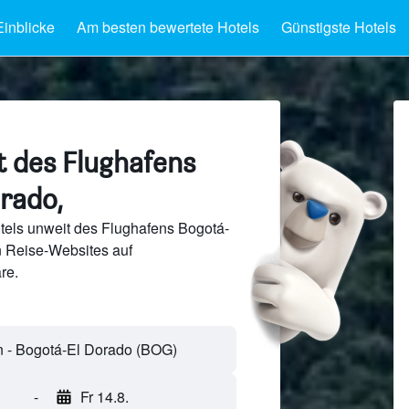
Einblicke
Am besten bewertete Hotels
Günstigste Hotels
t des Flughafens
rado,
tels unweit des Flughafens Bogotá-
 Reise-Websites auf
re.
-
Fr 14.8.