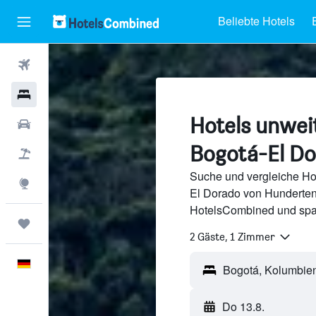
Beliebte Hotels
Flüge
Hotels
Hotels unwei
Mietwagen
Bogotá-El Do
Pauschalreisen
Suche und vergleiche Ho
Explore
El Dorado von Hunderten
HotelsCombined und spa
Trips
2 Gäste, 1 Zimmer
Deutsch
Do 13.8.