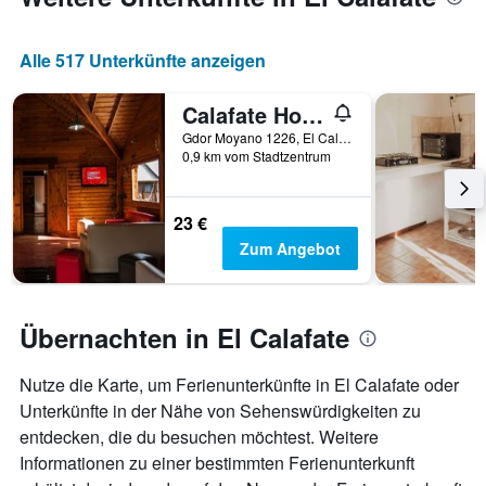
die
den
durchschnittlichen
Alle 517 Unterkünfte anzeigen
Zimmerpreis
anzeigt
Calafate Hostel
Gdor Moyano 1226, El Calafate, Santa Cruz, Argentinien
0,9 km vom Stadtzentrum
23 €
Zum Angebot
Übernachten in El Calafate
Nutze die Karte, um Ferienunterkünfte in El Calafate oder
Unterkünfte in der Nähe von Sehenswürdigkeiten zu
entdecken, die du besuchen möchtest. Weitere
Informationen zu einer bestimmten Ferienunterkunft