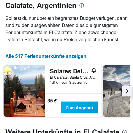
anzeigt.
Calafate, Argentinien
Aufenthaltsdatum
rückt.
Das
Solltest du nur über ein begrenztes Budget verfügen, dann
Diagramm
sind zu den ausgewählten Daten dies die günstigsten
hat
Ferienunterkünfte in El Calafate. Ziehe abweichende
1
X-
Daten in Betracht, wenn du Preise vergleichen kannst.
Achse,
die
die
Alle 517 Ferienunterkünfte anzeigen
Anzahl
der
Solares Del Sur
Tage
vor
El Calafate, Santa Cruz, Argentinien
1,8 km vom Stadtzentrum
dem
Aufenthalt
anzeigt
Das
35 €
Diagramm
Zum Angebot
hat
1
Y-
Achse,
Weitere Unterkünfte in El Calafate