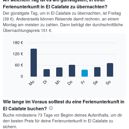
Ferienunterkunft in El Calafate zu übernachten?
Der günstigste Tag, um in El Calafate zu übernachten, ist Freitag
(39 €). Andererseits können Reisende damit rechnen, an einem
Montag am meisten zu zahlen. Dann beträgt der durchschnittliche
Übernachtungspreis 151 €.
180 €
Bar
Chart
graphic.
120 €
chart
with
7
60 €
bars.
0
Das
Mi
Do
Fr
Sa
So
Mo
Di
folgende
End
of
Diagramm
interactive
zeigt
chart
den
Wie lange im Voraus solltest du eine Ferienunterkunft in
durchschnittlichen
El Calafate buchen?
Preis
Buche mindestens 73 Tage vor Beginn deines Aufenthalts, um dir
eines
den besten Preis für deine Ferienunterkunft in El Calafate zu
Zimmers
sichern.
für