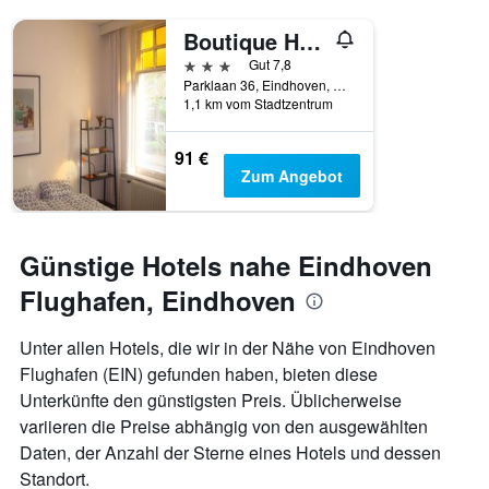
Tage
Boutique Hotel Sycamore At Villapark
vor
dem
3 Sterne
Gut 7,8
Aufenthalt
Parklaan 36, Eindhoven, Nordbrabant, Niederlande
anzeigt
1,1 km vom Stadtzentrum
Das
Diagramm
91 €
hat
Zum Angebot
1
Y-
Achse,
die
Günstige Hotels nahe Eindhoven
den
durchschnittlichen
Flughafen, Eindhoven
Zimmerpreis
anzeigt
Unter allen Hotels, die wir in der Nähe von Eindhoven
Flughafen (EIN) gefunden haben, bieten diese
Unterkünfte den günstigsten Preis. Üblicherweise
variieren die Preise abhängig von den ausgewählten
Daten, der Anzahl der Sterne eines Hotels und dessen
Standort.