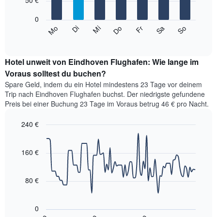
50 €
die
bars.
die
den
die
0
Durchschnittspreis
Das
Monate
Mi
Do
Fr
Sa
So
Mo
Di
eines
folgende
End
anzeigt.
Doppelzimmers
of
Diagramm
Das
interactive
in
zeigt
chart
Diagramm
den
den
Hotel unweit von Eindhoven Flughafen: Wie lange im
hat
letzten
durchschnittlichen
Voraus solltest du buchen?
1
3
Preis
Y-
Spare Geld, indem du ein Hotel mindestens 23 Tage vor deinem
Tagen
eines
Achse,
Trip nach Eindhoven Flughafen buchst. Der niedrigste gefundene
anzeigt.
Zimmers
die
Preis bei einer Buchung 23 Tage im Voraus betrug 46 € pro Nacht.
für
den
den
durchschnittlichen
240 €
jeweiligen
Zimmerpreis
Wochentag.
Line
Chart
anzeigt.
graphic.
Das
chart
with
160 €
Diagramm
90
hat
data
1
points.
X-
80 €
Achse,
Das
die
folgende
die
0
Diagramm
Wochentage