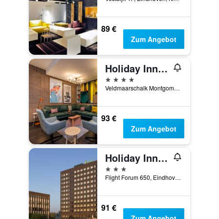
89 €
Zum Angebot
Holiday Inn Eindhoven Centre
4 Sterne
Veldmaarschalk Montgomerylaan1, Eindhoven, Nordbrabant, Niederlande
93 €
Zum Angebot
Holiday Inn Eindhoven Airport By IHG
3 Sterne
Flight Forum 650, Eindhoven, Nordbrabant, Niederlande
91 €
Zum Angebot