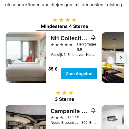
einsehen können und diejenigen, mit der besten Leistung.
4 Sterne
Mindestens 4 Sterne
NH Collection Eindhoven Centre
5 Sterne
Hervorragend
8,9
Vestdijk 5, Eindhoven, Nordbrabant, Niederlande
85 €
Zum Angebot
3 Sterne
3 Sterne
Campanile Hotel & Restaurant Eindhoven
3 Sterne
Gut 7,0
Noord Brabantlaan 309, Eindhoven, Nordbrabant, Niederlande