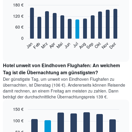
180 €
3
Tage,
Bar
Chart
120 €
aggregiert
graphic.
chart
with
nach
12
60 €
Sternebewertung.
bars.
Das
0
Diagramm
Das
Jan
Feb
Mrz
Apr
Mai
Jun
Jul
Aug
Sep
Okt
Nov
Dez
hat
folgende
End
1
of
Diagramm
X-
interactive
zeigt
chart
Achse,
den
Hotel unweit von Eindhoven Flughafen: An welchem
die
durchschnittlichen
Tag ist die Übernachtung am günstigsten?
die
Zimmerpreis
Hotelkategorien
Der günstigste Tag, um unweit von Eindhoven Flughafen zu
im
nach
übernachten, ist Dienstag (106 €). Andererseits können Reisende
jeweiligen
Sternen
damit rechnen, an einem Freitag am meisten zu zahlen. Dann
Monat
anzeigt.
beträgt der durchschnittliche Übernachtungspreis 139 €.
an.
Das
Das
Diagramm
150 €
Diagramm
hat
hat
Bar
Chart
1
1
graphic.
100 €
chart
Y-
with
X-
Achse,
7
Achse,