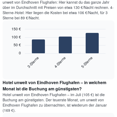
unweit von Eindhoven Flughafen: Hier kannst du das ganze Jahr
über im Durchschnitt mit Preisen von etwa 130 €/Nacht rechnen. 4-
Sterne-Hotel: Hier liegen die Kosten bei etwa 106 €/Nacht, für 3
Sterne bei 89 €/Nacht.
150 €
Bar
Chart
100 €
graphic.
chart
with
50 €
3
bars.
0
3-Sterne
4-Sterne
5-Sterne
Das
folgende
End
of
Diagramm
interactive
zeigt
chart
den
Hotel unweit von Eindhoven Flughafen – in welchem
durchschnittlichen
Monat ist die Buchung am günstigsten?
Preis
Hotel unweit von Eindhoven Flughafen – im Juli (105 €) ist die
für
Buchung am günstigsten. Der teuerste Monat, um unweit von
ein
Eindhoven Flughafen zu übernachten, ist wiederum der Januar
Doppelzimmer
(169 €).
der
letzten