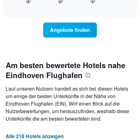
90
60
30
zeigt,
End
anzeigt.
of
wie
interactive
Das
sich
chart
Diagramm
der
hat
Preis
Angebote finden
1
für
Y-
ein
Achse,
Zimmer
die
ändert,
den
je
durchschnittlichen
näher
Am besten bewertete Hotels nahe
Zimmerpreis
das
anzeigt.
Eindhoven Flughafen
Aufenthaltsdatum
rückt.
Das
Laut unseren Nutzern handelt es sich bei diesen Hotels
Diagramm
um einige der besten Unterkünfte in der Nähe von
hat
Eindhoven Flughafen (EIN). Wirf einen Blick auf die
1
X-
Nutzerbewertungen, um herauszufinden, weshalb diese
Achse,
Unterkünfte die am besten bewerteten sind.
die
die
Anzahl
Alle 218 Hotels anzeigen
der