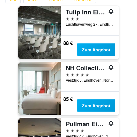
Tulip Inn Eindhoven Airport
3 Sterne
Luchthavenweg 27, Eindhoven, Nordbrabant, Niederlande
88 €
Zum Angebot
NH Collection Eindhoven Centre
5 Sterne
Vestdijk 5, Eindhoven, Nordbrabant, Niederlande
85 €
Zum Angebot
Pullman Eindhoven Cocagne
4 Sterne
Vestdijk 47, Eindhoven, Nordbrabant, Niederlande