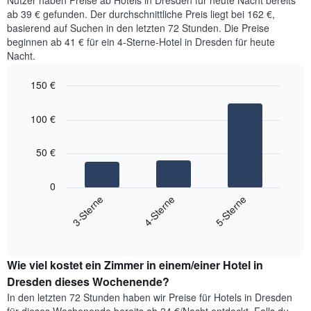
Nutzer haben Preise ab Hotels in Dresden für heute Nacht bereits
3
eines
Achse,
ab 39 € gefunden. Der durchschnittliche Preis liegt bei 162 €,
Tagen
Zimmers
die
basierend auf Suchen in den letzten 72 Stunden. Die Preise
anzeigt.
für
den
beginnen ab 41 € für ein 4-Sterne-Hotel in Dresden für heute
den
durchschnittlichen
Nacht.
jeweiligen
Zimmerpreis
Wochentag.
anzeigt.
Das
150 €
Diagramm
Bar
Chart
hat
graphic.
chart
100 €
with
1
3
X-
bars.
Achse,
50 €
die
Das
die
folgende
0
Wochentage
Diagramm
3-Sterne
4-Sterne
5-Sterne
anzeigt.
zeigt
Das
End
den
Diagramm
of
durchschnittlichen
hat
interactive
Zimmerpreis,
chart
1
Wie viel kostet ein Zimmer in einem/einer Hotel in
der
Y-
für
Dresden dieses Wochenende?
Achse,
heute
die
In den letzten 72 Stunden haben wir Preise für Hotels in Dresden
Nacht
den