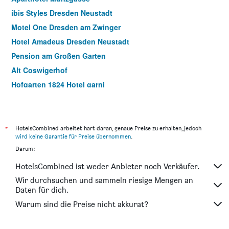
ibis Styles Dresden Neustadt
Motel One Dresden am Zwinger
Hotel Amadeus Dresden Neustadt
Pension am Großen Garten
Alt Coswigerhof
Hofgarten 1824 Hotel garni
Motel One Dresden-Palaisplatz
Hostel Louise 20
Best Western Plus Hotel Dresden City
*
HotelsCombined arbeitet hart daran, genaue Preise zu erhalten, jedoch
wird keine Garantie für Preise übernommen
.
Hotel Garden Cottage mit kostenfreien Parkplätzen
Darum:
Hotel Alttolkewitzer Hof
HotelsCombined ist weder Anbieter noch Verkäufer.
Urban Capsule
Wir durchsuchen und sammeln riesige Mengen an
Hotel Aviv Dresden
Daten für dich.
Akademiehotel Dresden
Warum sind die Preise nicht akkurat?
Kipping