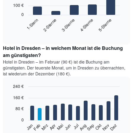
with
100 €
5
bars.
0
3-Sterne
4-Sterne
5-Sterne
1-Stern
2-Sterne
Das
folgende
End
of
Diagramm
interactive
zeigt
chart
den
Hotel in Dresden – in welchem Monat ist die Buchung
durchschnittlichen
am günstigsten?
Preis
Hotel in Dresden – im Februar (90 €) ist die Buchung am
für
günstigsten. Der teuerste Monat, um in Dresden zu übernachten,
ein
ist wiederum der Dezember (180 €).
Doppelzimmer
der
240 €
letzten
3
Bar
Chart
160 €
graphic.
Tage,
chart
with
aggregiert
12
80 €
nach
bars.
Sternebewertung.
0
Das
Das
Jan
Feb
Mrz
Apr
Mai
Jun
Jul
Aug
Sep
Okt
Nov
Dez
Diagramm
folgende
End
hat