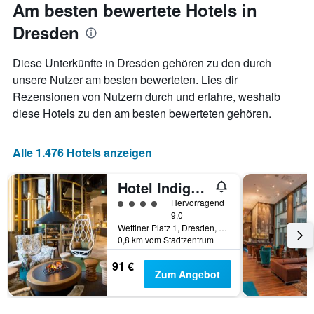
näher
Am besten bewertete Hotels in
Achse,
das
die
Dresden
Aufenthaltsdatum
den
rückt.
durchschnittlichen
Das
Diese Unterkünfte in Dresden gehören zu den durch
Zimmerpreis
Diagramm
unsere Nutzer am besten bewerteten. Lies dir
an
hat
diesem
Rezensionen von Nutzern durch und erfahre, weshalb
1
Wochenende
X-
diese Hotels zu den am besten bewerteten gehören.
anzeigt,
Achse,
der
die
in
die
Alle 1.476 Hotels anzeigen
den
Anzahl
letzten
der
Hotel Indigo Dresden - Wettiner Platz By IHG
3
Tage
Tagen
vor
Bewertungskategorie 4
Hervorragend
gefunden
dem
9,0
wurde.
Wettiner Platz 1, Dresden, Sachsen, Deutschland
Aufenthalt
0,8 km vom Stadtzentrum
anzeigt
Das
91 €
Diagramm
Zum Angebot
hat
1
Y-