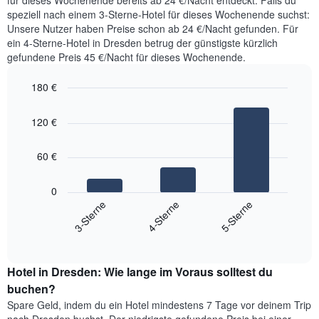
für dieses Wochenende bereits ab 24 €/Nacht entdeckt. Falls du
in
durchschnittlichen
speziell nach einem 3-Sterne-Hotel für dieses Wochenende suchst:
den
Zimmerpreis
Unsere Nutzer haben Preise schon ab 24 €/Nacht gefunden. Für
letzten
anzeigt.
ein 4-Sterne-Hotel in Dresden betrug der günstigste kürzlich
3
gefundene Preis 45 €/Nacht für dieses Wochenende.
Tagen
gefunden
180 €
wurde,
aggregiert
Bar
Chart
graphic.
nach
chart
120 €
with
Sternebewertung.
3
Das
bars.
Diagramm
60 €
hat
Das
1
folgende
0
X-
Diagramm
3-Sterne
4-Sterne
5-Sterne
Achse,
zeigt
die
End
den
die
of
durchschnittlichen
interactive
Hotelkategorien
Zimmerpreis
chart
nach
Hotel in Dresden: Wie lange im Voraus solltest du
für
Sternen
dieses
buchen?
anzeigt
Wochenende
Das
Spare Geld, indem du ein Hotel mindestens 7 Tage vor deinem Trip
in
Diagramm