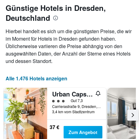
Achse,
Günstige Hotels in Dresden,
die
den
Deutschland
durchschnittlichen
Zimmerpreis
Hierbei handelt es sich um die günstigsten Preise, die wir
anzeigt
im Moment für Hotels in Dresden gefunden haben.
Üblicherweise variieren die Preise abhängig von den
ausgewählten Daten, der Anzahl der Sterne eines Hotels
und dessen Standort.
Alle 1.476 Hotels anzeigen
Urban Capsule
Bewertungskategorie 3
Gut 7,3
Carrierastraße 9, Dresden, Sachsen, Deutschland
3,4 km vom Stadtzentrum
37 €
Zum Angebot