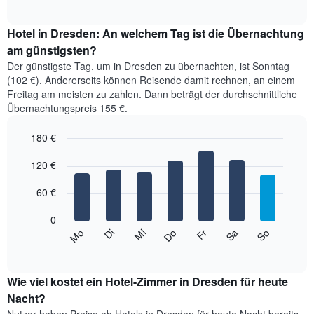
of
Diagramm
1
interactive
zeigt
chart
X-
den
Hotel in Dresden: An welchem Tag ist die Übernachtung
Achse,
durchschnittlichen
am günstigsten?
die
Zimmerpreis
die
Der günstigste Tag, um in Dresden zu übernachten, ist Sonntag
im
Hotelkategorien
(102 €). Andererseits können Reisende damit rechnen, an einem
jeweiligen
nach
Freitag am meisten zu zahlen. Dann beträgt der durchschnittliche
Monat
Sternen
Übernachtungspreis 155 €.
an.
anzeigt.
Das
Das
180 €
Diagramm
Diagramm
hat
Bar
Chart
hat
1
graphic.
120 €
chart
1
with
X-
Y-
7
Achse,
60 €
Achse,
bars.
die
die
die
0
den
Das
Monate
Mi
Do
Fr
Sa
So
Mo
Di
Durchschnittspreis
folgende
End
anzeigt.
eines
of
Diagramm
Das
interactive
Doppelzimmers
zeigt
chart
Diagramm
in
den
Wie viel kostet ein Hotel-Zimmer in Dresden für heute
hat
den
durchschnittlichen
Nacht?
1
letzten
Preis
Y-