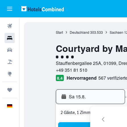
Flüge
Start
Deutschland
303.533
Sachsen
1
Hotels
Courtyard by Ma
Mietwagen
Bewertungskategorie 4
Pauschalreisen
Stauffenbergallee 25A, 01099, Dr
+49 351 81 510
Explore
Hervorragend
567 verifizier
8,4
Trips
Sa 15.8.
-
Deutsch
2 Gäste, 1 Zimmer