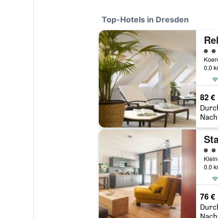
Top-Hotels in Dresden
Bewe
Koeni
0,0 
82 €
Durc
Nach
Bewe
0,0 
76 €
Durc
Nach