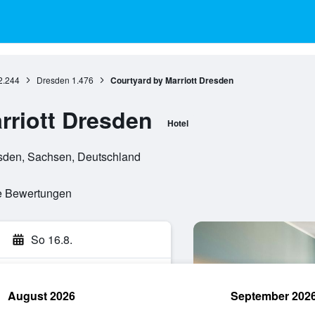
2.244
Dresden
1.476
Courtyard by Marriott Dresden
rriott Dresden
Hotel
esden, Sachsen, Deutschland
te Bewertungen
So 16.8.
August 2026
September 202