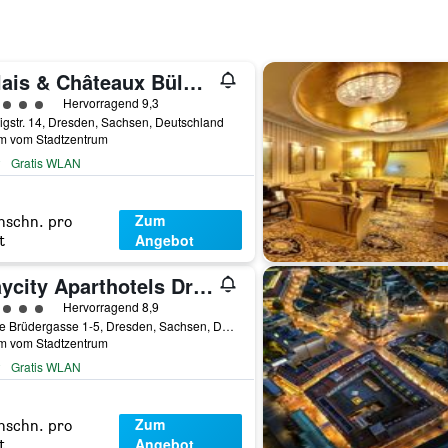
Relais & Châteaux Bülow Palais
rtungskategorie 5
Hervorragend 9,3
gstr. 14, Dresden, Sachsen, Deutschland
km vom Stadtzentrum
Gratis WLAN
Zum
hschn. pro
Angebot
t
Staycity Aparthotels Dresden City Centre
rtungskategorie 5
Hervorragend 8,9
Kleine Brüdergasse 1-5, Dresden, Sachsen, Deutschland
km vom Stadtzentrum
Gratis WLAN
Zum
hschn. pro
Angebot
t