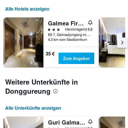
Alle Hotels anzeigen
Galmea First Hotel
Bewertungskategorie 3
Hervorragend 8,8
89-7, Galmaejungang-ro, Guri, Südkorea
4,3 km vom Stadtzentrum
35 €
Zum Angebot
Weitere Unterkünfte in
Donggureung
Alle Unterkünfte anzeigen
Guri Galmae Indi Present Hotel