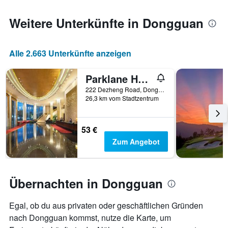
den
jeweiligen
Weitere Unterkünfte in Dongguan
Wochentag.
Das
Diagramm
Alle 2.663 Unterkünfte anzeigen
hat
1
X-
Parklane Hotel Changan
Achse,
222 Dezheng Road, Dongguan, China
die
26,3 km vom Stadtzentrum
die
Wochentage
anzeigt.
53 €
Das
Zum Angebot
Diagramm
hat
1
Y-
Übernachten in Dongguan
Achse,
die
den
Egal, ob du aus privaten oder geschäftlichen Gründen
durchschnittlichen
nach Dongguan kommst, nutze die Karte, um
Zimmerpreis