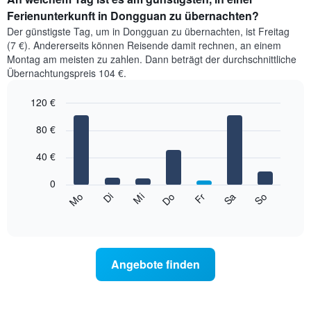
Ferienunterkunft in Dongguan zu übernachten?
Der günstigste Tag, um in Dongguan zu übernachten, ist Freitag
(7 €). Andererseits können Reisende damit rechnen, an einem
Montag am meisten zu zahlen. Dann beträgt der durchschnittliche
Übernachtungspreis 104 €.
120 €
Bar
Chart
graphic.
80 €
chart
with
7
40 €
bars.
0
Das
Mi
Do
Fr
Sa
So
Mo
Di
folgende
End
of
Diagramm
interactive
zeigt
chart
den
durchschnittlichen
Angebote finden
Preis
eines
Zimmers
für