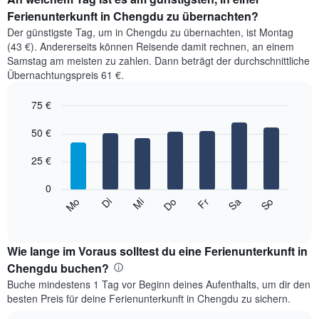
Ferienunterkunft in Chengdu zu übernachten?
Der günstigste Tag, um in Chengdu zu übernachten, ist Montag
(43 €). Andererseits können Reisende damit rechnen, an einem
Samstag am meisten zu zahlen. Dann beträgt der durchschnittliche
Übernachtungspreis 61 €.
75 €
Bar
Chart
graphic.
50 €
chart
with
7
25 €
bars.
0
Das
So
Do
Mo
Fr
Di
Sa
Mi
folgende
End
of
Diagramm
interactive
zeigt
chart
den
Wie lange im Voraus solltest du eine Ferienunterkunft in
durchschnittlichen
Chengdu buchen?
Preis
Buche mindestens 1 Tag vor Beginn deines Aufenthalts, um dir den
eines
besten Preis für deine Ferienunterkunft in Chengdu zu sichern.
Zimmers
für