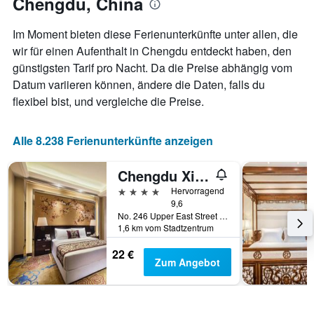
Chengdu, China
Aufenthaltsdatum
anzeigt.
rückt.
Das
Im Moment bieten diese Ferienunterkünfte unter allen, die
Diagramm
wir für einen Aufenthalt in Chengdu entdeckt haben, den
hat
günstigsten Tarif pro Nacht. Da die Preise abhängig vom
1
X-
Datum variieren können, ändere die Daten, falls du
Achse,
flexibel bist, und vergleiche die Preise.
die
die
Anzahl
Alle 8.238 Ferienunterkünfte anzeigen
der
Tage
Chengdu Xinliang Hotel
vor
dem
4 Sterne
Hervorragend
Aufenthalt
9,6
anzeigt
No. 246 Upper East Street Section, East Street, Chengdu, China
Das
1,6 km vom Stadtzentrum
Diagramm
22 €
hat
Zum Angebot
1
Y-
Achse,
die