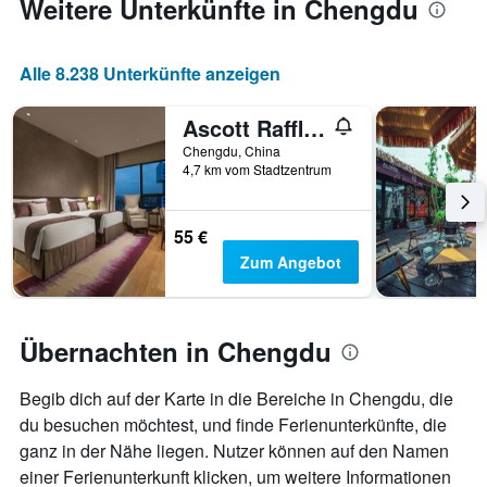
Weitere Unterkünfte in Chengdu
den
durchschnittlichen
Zimmerpreis
anzeigt
Alle 8.238 Unterkünfte anzeigen
Ascott Raffles City Chengdu
Chengdu, China
4,7 km vom Stadtzentrum
55 €
Zum Angebot
Übernachten in Chengdu
Begib dich auf der Karte in die Bereiche in Chengdu, die
du besuchen möchtest, und finde Ferienunterkünfte, die
ganz in der Nähe liegen. Nutzer können auf den Namen
einer Ferienunterkunft klicken, um weitere Informationen