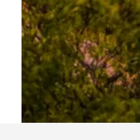
Start
USA
1.006.985
Ohio
12.801