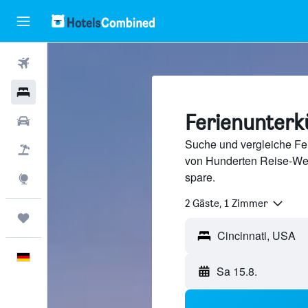
Flüge
Hotels
Ferienunterkü
Mietwagen
Suche und vergleiche Fer
Pauschalreisen
von Hunderten Reise-We
spare.
Explore
2 Gäste, 1 Zimmer
Trips
Deutsch
Sa 15.8.