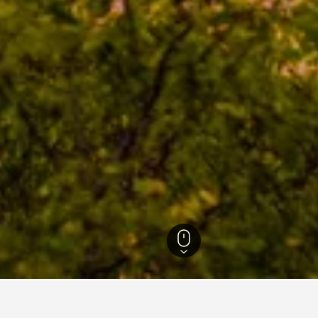
Cincinnati
1.020
Cincinnati
906