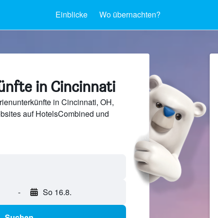
Einblicke
Wo übernachten?
nfte in Cincinnati
ienunterkünfte in Cincinnati, OH,
bsites auf HotelsCombined und
-
So 16.8.
Suchen