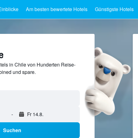
Einblicke
Am besten bewertete Hotels
Günstigste Hotels
e
els in Chile von Hunderten Reise-
ined und spare.
-
Fr 14.8.
Suchen