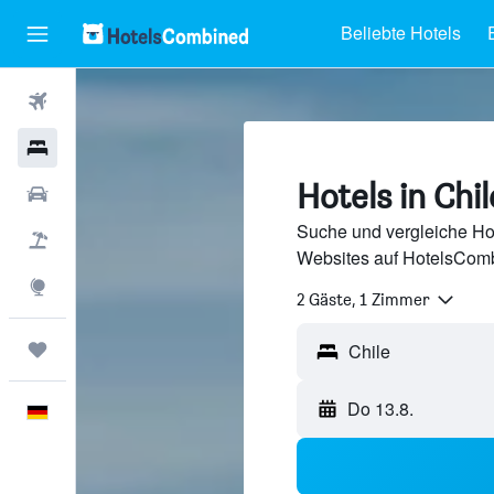
Beliebte Hotels
Flüge
Hotels
Hotels in Chil
Mietwagen
Suche und vergleiche Hot
Pauschalreisen
Websites auf HotelsComb
Explore
2 Gäste, 1 Zimmer
Trips
Chile
Do 13.8.
Deutsch