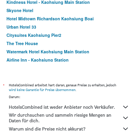
Kindness Hotel - Kaohsiung Main Station
Skyone Hotel
Hotel Midtown Richardson Kaohsiung Boai
Urban Hotel 33
Citysuites Kaohsiung Pier2
The Tree House
Watermark Hotel Kaohsiung Main Station
Airline Inn - Kaohsiung Station
The Cloud Hotel Kaohsiung
Greet Inn
Lessing Motel
*
HotelsCombined arbeitet hart daran, genaue Preise zu erhalten, jedoch
wird keine Garantie für Preise übernommen
.
La Hotel-Baseball Theme Hall
Darum:
Kiwi Express Hotel - Kaohsiung Station
HotelsCombined ist weder Anbieter noch Verkäufer.
Kindness Hotel Zhongshan Bade
Wir durchsuchen und sammeln riesige Mengen an
Royal Group Hotel Xiong Zhong Branch
Daten für dich.
Wei Feng Exquisite Hotel Nanzi Branch
Warum sind die Preise nicht akkurat?