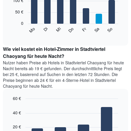
1
100 €
chart
with
X-
7
Achse,
50 €
bars.
die
die
0
Das
Monate
Mi
Do
Fr
Sa
So
Mo
Di
folgende
End
anzeigt.
of
Diagramm
Das
interactive
zeigt
chart
Diagramm
den
Wie viel kostet ein Hotel-Zimmer in Stadtviertel
hat
durchschnittlichen
Chaoyang für heute Nacht?
1
Preis
Y-
Nutzer haben Preise ab Hotels in Stadtviertel Chaoyang für heute
eines
Achse,
Nacht bereits ab 19 € gefunden. Der durchschnittliche Preis liegt
Zimmers
die
bei 25 €, basierend auf Suchen in den letzten 72 Stunden. Die
für
den
Preise beginnen ab 24 € für ein 4-Sterne-Hotel in Stadtviertel
den
durchschnittlichen
Chaoyang für heute Nacht.
jeweiligen
Zimmerpreis
Wochentag.
anzeigt.
Das
60 €
Diagramm
Bar
Chart
hat
graphic.
chart
40 €
with
1
4
X-
bars.
Achse,
20 €