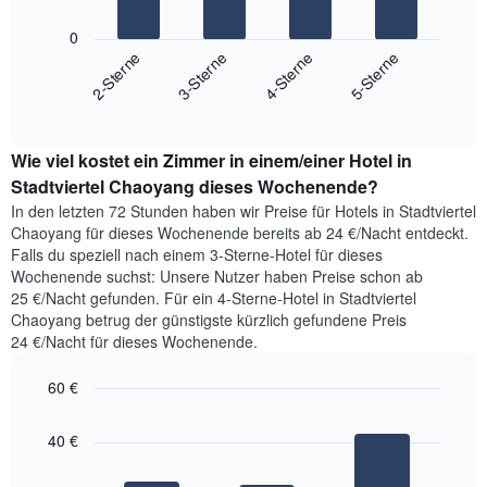
die
Das
die
folgende
0
Wochentage
Diagramm
2-Sterne
3-Sterne
4-Sterne
5-Sterne
anzeigt.
zeigt
Das
End
den
Diagramm
of
durchschnittlichen
hat
interactive
Zimmerpreis,
chart
1
Wie viel kostet ein Zimmer in einem/einer Hotel in
der
Y-
für
Stadtviertel Chaoyang dieses Wochenende?
Achse,
heute
die
In den letzten 72 Stunden haben wir Preise für Hotels in Stadtviertel
Nacht
den
Chaoyang für dieses Wochenende bereits ab 24 €/Nacht entdeckt.
in
durchschnittlichen
Falls du speziell nach einem 3-Sterne-Hotel für dieses
den
Zimmerpreis
Wochenende suchst: Unsere Nutzer haben Preise schon ab
letzten
anzeigt.
25 €/Nacht gefunden. Für ein 4-Sterne-Hotel in Stadtviertel
3
Chaoyang betrug der günstigste kürzlich gefundene Preis
Tagen
24 €/Nacht für dieses Wochenende.
gefunden
wurde,
60 €
aggregiert
nach
Bar
Chart
Sternebewertung.
graphic.
chart
40 €
with
Das
3
Diagramm
bars.