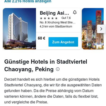
Alle 2.216 Hotels anzeigen
den
Anzahl
letzten
der
Beijing Asia Hotel
3
Tage
Tagen
vor
5 Sterne
Gut 7,6
gefunden
dem
No. 8 Xinzhong West Street, Peking, China
wurde.
4,3 km vom Stadtzentrum
Aufenthalt
anzeigt
Das
60 €
Diagramm
Zum Angebot
hat
1
Y-
Achse,
Günstige Hotels in Stadtviertel
die
den
Chaoyang, Peking
durchschnittlichen
Zimmerpreis
Derzeit handelt es sich hierbei um die günstigsten Hotels
anzeigt
Stadtviertel Chaoyang, die wir für die ausgewählten Daten
gefunden haben. Da die Preise abhängig vom Datum
variieren können, ändere die Daten, falls du flexibel bist,
und vergleiche die Preise.