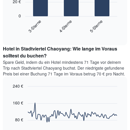
hat
20 €
1
Das
X-
folgende
0
Achse,
Diagramm
4-Sterne
3-Sterne
5-Sterne
die
zeigt
die
End
den
Hotelkategorien
of
durchschnittlichen
interactive
nach
Zimmerpreis
chart
Sternen
Hotel in Stadtviertel Chaoyang: Wie lange im Voraus
für
anzeigt
dieses
solltest du buchen?
Das
Wochenende
Diagramm
Spare Geld, indem du ein Hotel mindestens 71 Tage vor deinem
in
hat
Trip nach Stadtviertel Chaoyang buchst. Der niedrigste gefundene
den
1
Preis bei einer Buchung 71 Tage im Voraus betrug 70 € pro Nacht.
letzten
Y-
3
Achse,
240 €
Tagen,
die
aggregiert
Line
Chart
den
graphic.
chart
nach
durchschnittlichen
with
160 €
Sternebewertung.
Zimmerpreis
90
Das
für
data
Diagramm
points.
heute
80 €
hat
Nacht
1
Das
in