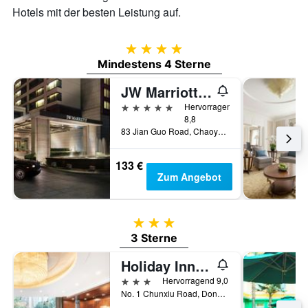
Hotels mit der besten Leistung auf.
4 Sterne
Mindestens 4 Sterne
JW Marriott Hotel Beijing
5 Sterne
Hervorragend
8,8
83 Jian Guo Road, Chaoyang District, Peking, China
133 €
Zum Angebot
3 Sterne
3 Sterne
Holiday Inn Express Beijing Dongzhimen By IHG
3 Sterne
Hervorragend 9,0
No. 1 Chunxiu Road, Dongcheng Di, Peking, China