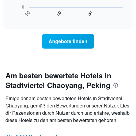
X-
folgende
den
0
Achse,
Diagramm
letzten
90
60
30
die
zeigt,
3
End
die
of
wie
Tagen
interactive
Hotelkategorien
sich
anzeigt.
chart
nach
der
Sternen
Preis
Angebote finden
anzeigt
für
Das
ein
Diagramm
Zimmer
hat
ändert,
1
je
Y-
näher
Am besten bewertete Hotels in
Achse,
das
die
Stadtviertel Chaoyang, Peking
Aufenthaltsdatum
den
rückt.
durchschnittlichen
Das
Einige der am besten bewerteten Hotels in Stadtviertel
Zimmerpreis
Diagramm
Chaoyang, gemäß den Bewertungen unserer Nutzer. Lies
an
hat
diesem
dir Rezensionen durch Nutzer durch und erfahre, weshalb
1
Wochenende
X-
diese Hotels zu den am besten bewerteten gehören.
anzeigt,
Achse,
der
die
in
die