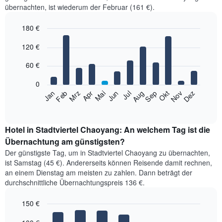
übernachten, ist wiederum der Februar (161 €).
180 €
Bar
Chart
120 €
graphic.
chart
with
12
60 €
bars.
0
Das
Jan
Feb
Mrz
Apr
Mai
Jun
Jul
Aug
Sep
Okt
Nov
Dez
folgende
End
of
Diagramm
interactive
zeigt
chart
den
Hotel in Stadtviertel Chaoyang: An welchem Tag ist die
durchschnittlichen
Übernachtung am günstigsten?
Zimmerpreis
Der günstigste Tag, um in Stadtviertel Chaoyang zu übernachten,
im
ist Samstag (45 €). Andererseits können Reisende damit rechnen,
jeweiligen
an einem Dienstag am meisten zu zahlen. Dann beträgt der
Monat
durchschnittliche Übernachtungspreis 136 €.
an.
Das
150 €
Diagramm
hat
Bar
Chart
graphic.