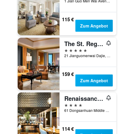
1 Jian Guo Men Wai Avenue, Peking, China
115 €
Zum Angebot
The St. Regis Beijing
5 Sterne
21 Jianguomenwai Dajie, Peking, China
159 €
Zum Angebot
Renaissance Beijing Capital Hotel
4 Sterne
61 Dongsanhuan Middle Road, Peking, China
114 €