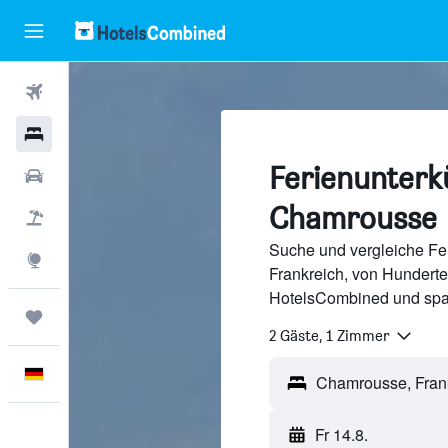
Flüge
Hotels
Ferienunterkü
Mietwagen
Chamrousse
Pauschalreisen
Suche und vergleiche Fe
Explore
Frankreich, von Hundert
HotelsCombined und spa
Trips
2 Gäste, 1 Zimmer
Deutsch
Fr 14.8.