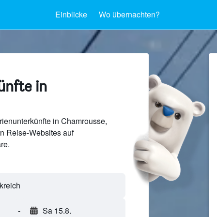
Einblicke
Wo übernachten?
nfte in
rienunterkünfte in Chamrousse,
en Reise-Websites auf
re.
-
Sa 15.8.