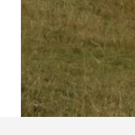
Start
Frankreich
552.336
Isère
3.754