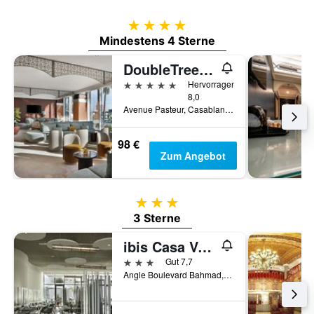
4 Sterne
Mindestens 4 Sterne
DoubleTree by Hilton Casablanca City Centre
5 Sterne
Hervorragend
8,0
Avenue Pasteur, Casablanca, Marokko
98 €
Zum Angebot
3 Sterne
3 Sterne
ibis Casa Voyageurs
3 Sterne
Gut 7,7
Angle Boulevard Bahmad, Casablanca, Marokko