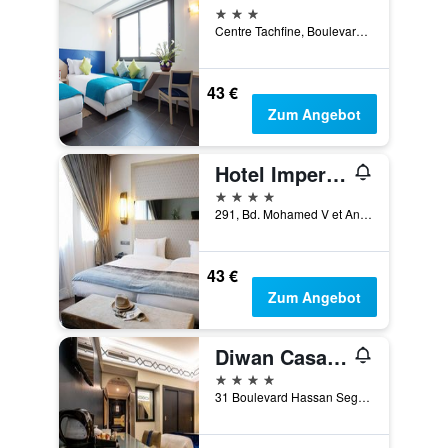
3 Sterne
Centre Tachfine, Boulevard Ibn Tachfine, Casablanca, Marokko
43 €
Zum Angebot
Hotel Imperial Casablanca
4 Sterne
291, Bd. Mohamed V et Angle Azilal, Casablanca, Marokko
43 €
Zum Angebot
Diwan Casablanca Hotel & Spa
4 Sterne
31 Boulevard Hassan Seghir, Casablanca, Marokko