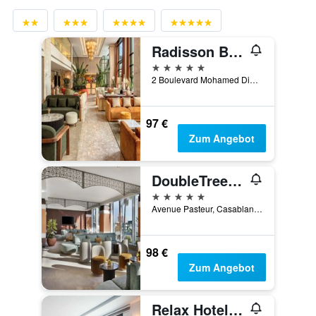
Radisson Blu Hotel Casablanca City Center
5 Sterne
2 Boulevard Mohamed Diouri, Casablanca, Marokko
97 €
Zum Angebot
DoubleTree by Hilton Casablanca City Centre
5 Sterne
Avenue Pasteur, Casablanca, Marokko
98 €
Zum Angebot
Relax Hotel Casa Voyageurs