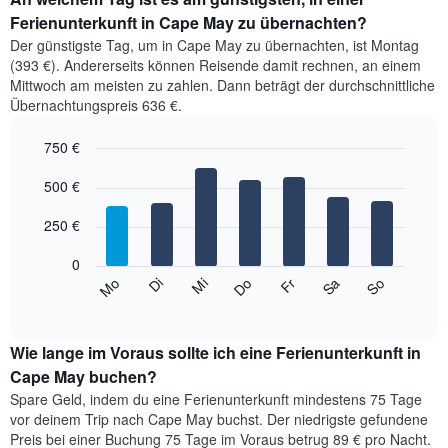
Ferienunterkunft in Cape May zu übernachten?
Der günstigste Tag, um in Cape May zu übernachten, ist Montag
(393 €). Andererseits können Reisende damit rechnen, an einem
Mittwoch am meisten zu zahlen. Dann beträgt der durchschnittliche
Übernachtungspreis 636 €.
750 €
Bar
Chart
graphic.
500 €
chart
with
7
250 €
bars.
0
Das
Mi
Do
Fr
Sa
So
Mo
Di
folgende
End
of
Diagramm
interactive
zeigt
chart
den
Wie lange im Voraus sollte ich eine Ferienunterkunft in
durchschnittlichen
Cape May buchen?
Preis
Spare Geld, indem du eine Ferienunterkunft mindestens 75 Tage
eines
vor deinem Trip nach Cape May buchst. Der niedrigste gefundene
Zimmers
Preis bei einer Buchung 75 Tage im Voraus betrug 89 € pro Nacht.
für