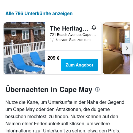
anzeigt.
Aufenthaltsdatum
rückt.
Alle 786 Unterkünfte anzeigen
Das
Diagramm
hat
The Heritage Inn
1
721 Beach Avenue, Cape May, NJ, USA
X-
1,1 km vom Stadtzentrum
Achse,
die
die
209 €
Anzahl
Zum Angebot
der
Tage
vor
dem
Übernachten in Cape May
Aufenthalt
anzeigt
Das
Nutze die Karte, um Unterkünfte in der Nähe der Gegend
Diagramm
um Cape May oder den Attraktionen, die du gerne
hat
besuchen möchtest, zu finden. Nutzer können auf den
1
Y-
Namen einer Ferienunterkunft klicken, um weitere
Achse,
Informationen zur Unterkunft zu sehen, etwa den Preis,