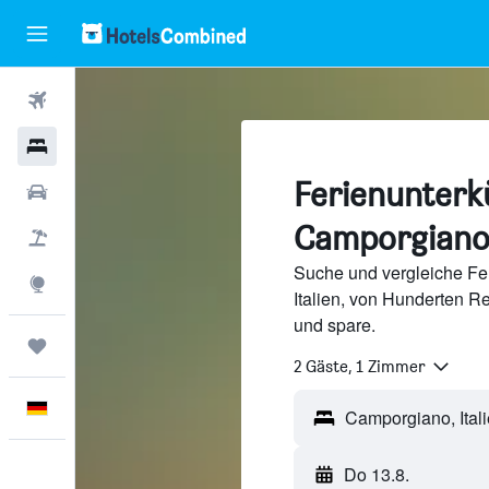
Flüge
Hotels
Ferienunterkü
Mietwagen
Camporgian
Pauschalreisen
Suche und vergleiche Fe
Explore
Italien, von Hunderten 
und spare.
Trips
2 Gäste, 1 Zimmer
Deutsch
Do 13.8.