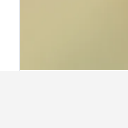
Start
Italien
522.401
Toskana
63.541
Weitere Unterk
Alle 56 Unterkünfte anzeigen