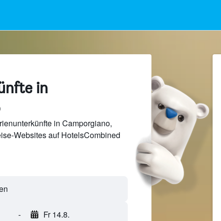
nfte in
o
rienunterkünfte in Camporgiano,
Reise-Websites auf HotelsCombined
-
Fr 14.8.