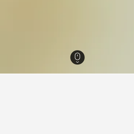
Camporgiano
56
Camporgiano
45
ünfte in Camporgiano